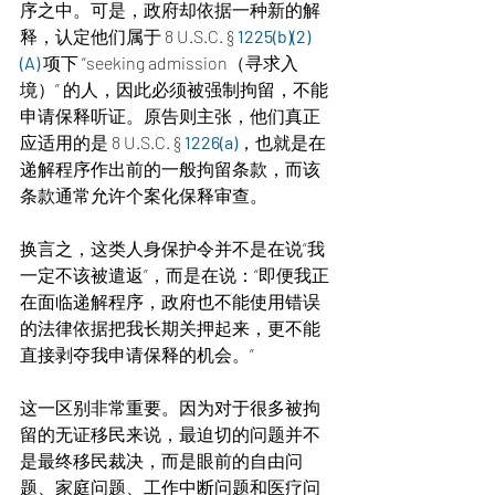
序之中。可是，政府却依据一种新的解
释，认定他们属于 8 U.S.C. § 
1225(b)(2)
(A) 
项下 “seeking admission（寻求入
境）” 的人，因此必须被强制拘留，不能
申请保释听证。原告则主张，他们真正
应适用的是 8 U.S.C. §
 1226(a)
，也就是在
递解程序作出前的一般拘留条款，而该
条款通常允许个案化保释审查。
换言之，这类人身保护令并不是在说“我
一定不该被遣返”，而是在说：“即便我正
在面临递解程序，政府也不能使用错误
的法律依据把我长期关押起来，更不能
直接剥夺我申请保释的机会。”
这一区别非常重要。因为对于很多被拘
留的无证移民来说，最迫切的问题并不
是最终移民裁决，而是眼前的自由问
题、家庭问题、工作中断问题和医疗问