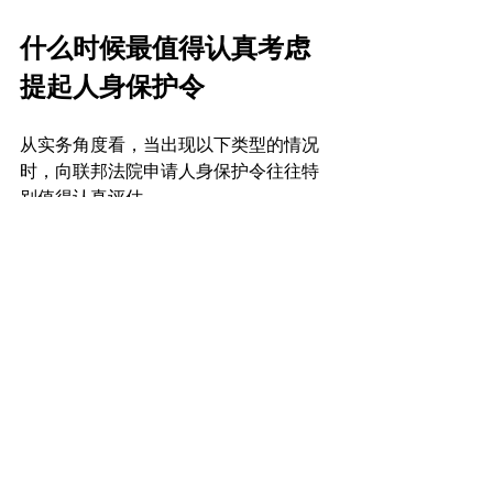
什么时候最值得认真考虑
提起人身保护令
从实务角度看，当出现以下类型的情况
时，向联邦法院申请人身保护令往往特
别值得认真评估。
第一种，是当事人在美国境内被 ICE 逮
捕后，被政府依据一种可疑、激进或者
新近变化的法律解释纳入强制拘留，从
而完全拿不到保释听证。第二种，是当
事人明明处于普通递解程序，却被错误
地视为 arriving alien（到达外国人） 或 
seeking admission（寻求入境者）。第
三种，是行政体系内部的上诉在现实中
过于缓慢，而拘留本身正在持续制造严
重损害。第四种，是 DHS 或 EOIR 推出了