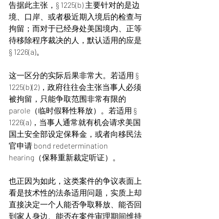
告据此主张，§ 1225(b) 主要针对的是边
境、口岸、或者极近期入境后的检查与
拘留；而对于已经身处美国境内、正等
待移除程序裁决的人，默认适用的应是 
§ 1226(a)。
这一区分的实际后果非常大。若适用 § 
1225(b)(2)，政府往往会主张当事人必须
被拘留，只能争取范围非常有限的 
parole（临时假释性释放）。若适用 § 
1226(a)，当事人通常就有机会请求美国
国土安全部设定保释金，或者向移民法
官申请 bond redetermination 
hearing（保释重新裁定听证）。
也正因为如此，这类案件的争议表面上
看是技术性的法条适用问题，实质上却
直接决定一个人能否争取释放、能否回
到家人身边、能否在案件审理期间维持