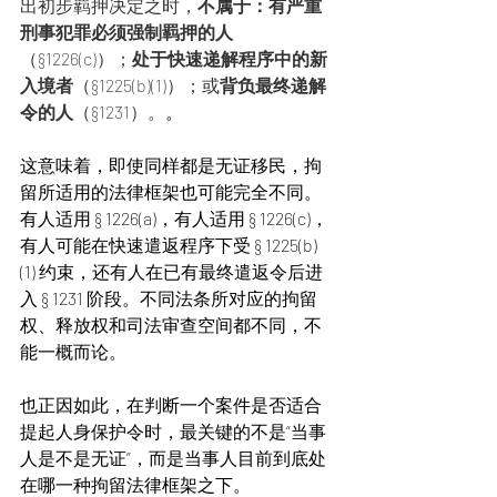
出初步羁押决定之时，
不属于：有严重
刑事犯罪必须强制羁押的人
（§1226(c)）；
处于快速递解程序中的新
入境者
（§1225(b)(1)）；或
背负最终递解
令的人
（§1231）。
。
这意味着，即使同样都是无证移民，拘
留所适用的法律框架也可能完全不同。
有人适用 § 1226(a)，有人适用 § 1226(c)，
有人可能在快速遣返程序下受 § 1225(b)
(1) 约束，还有人在已有最终遣返令后进
入 § 1231 阶段。不同法条所对应的拘留
权、释放权和司法审查空间都不同，不
能一概而论。
也正因如此，在判断一个案件是否适合
提起人身保护令时，最关键的不是“当事
人是不是无证”，而是当事人目前到底处
在哪一种拘留法律框架之下。