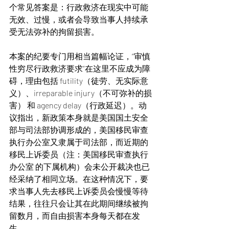
个常见答案是：行政救济在现实中可能
无效、过慢，或者会导致当事人持续承
受无法弥补的拘留损害。
本案的纪要专门用相当篇幅论证，“审慎
性穷尽行政救济要求”在这里不应成为障
碍，理由包括 futility（徒劳、无实际意
义）、irreparable injury（不可弥补的损
害） 和 agency delay（行政延迟）。动
议指出，新政策本身就是美国国土安全
部与司法部协调形成的，美国移民审查
执行办公室又隶属于司法部，而近期的
移民上诉委员（注：美国移民审查执行
办公室 的下属机构）会未公开裁决也已
经采纳了相同立场。在这种情况下，要
求当事人先去移民上诉委员会慢慢等待
结果，往往只会让其在此期间继续被拘
留数月，而自由损害本身每天都在发
生。