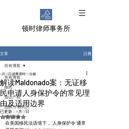
顿时律师事务所
註冊
文章
所有博客
4月12日
讀畢需時 11 分鐘
所有博客
解读Maldonado案：无证移
移民
民申请人身保护令的常见理
知识产权
由及适用边界
品牌方/权利人
已更新：
4月17日
跨境卖家
評等為 NaN（最高為 5 顆星）。
在美国移民法语境下，“人身保护令”通常