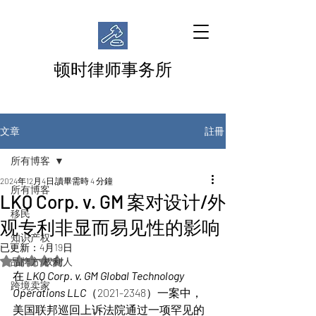
顿时律师事务所
註冊
文章
所有博客
2024年12月4日
讀畢需時 4 分鐘
所有博客
LKQ Corp. v. GM 案对设计/外
移民
观专利非显而易见性的影响
知识产权
已更新：
4月19日
評等為 NaN（最高為 5 顆星）。
品牌方/权利人
在
LKQ Corp. v. GM Global Technology 
跨境卖家
Operations LLC
（2021-2348）一案中，
美国联邦巡回上诉法院通过一项罕见的