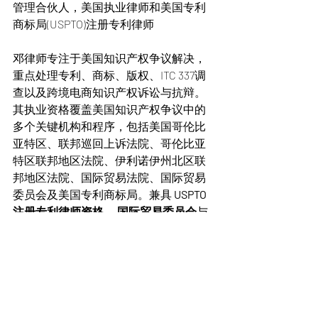
管理合伙人，美国执业律师和美国专利
商标局(USPTO)注册专利律师
邓律师专注于美国知识产权争议解决，
重点处理专利、商标、版权、ITC 337调
查以及跨境电商知识产权诉讼与抗辩。
其执业资格覆盖美国知识产权争议中的
多个关键机构和程序，包括美国哥伦比
亚特区、联邦巡回上诉法院、哥伦比亚
特区联邦地区法院、伊利诺伊州北区联
邦地区法院、国际贸易法院、国际贸易
委员会及美国专利商标局。兼具 
USPTO 
注册专利律师资格
 、
国际贸易委员会
与
各联邦法院出庭资格
，使其能够围绕专
利确权、337调查和联邦诉讼为客户提供
更完整、更具统筹性的法律支持。
对于中国企业、跨境卖家、品牌方和技
术型公司而言，邓律师能够以中英文直