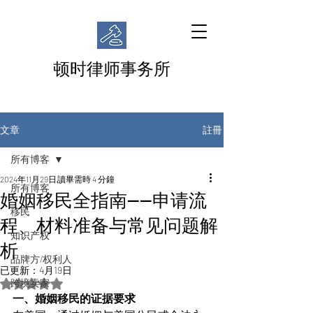
顿时律师事务所
註冊
文章
所有博客
2024年11月29日
讀畢需時 4 分鐘
所有博客
婚姻移民全指南——申请流
移民
程、材料准备与常见问题解
知识产权
析
品牌方/权利人
已更新：
4月19日
跨境卖家
評等為 NaN（最高為 5 顆星）。
一、婚姻移民的证据要求