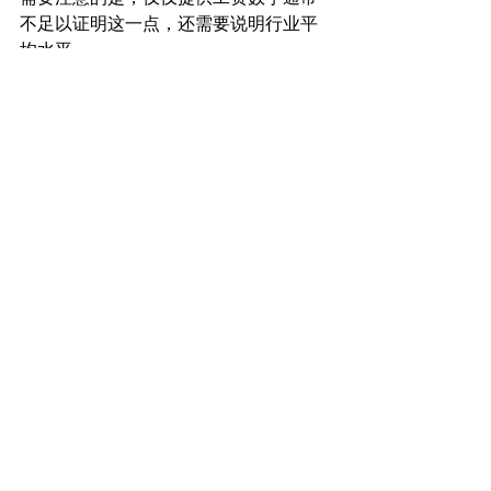
不足以证明这一点，还需要说明行业平
均水平。
十、在艺术领域取得商业
成功
这一标准主要适用于艺术和娱乐行业。
其核心在于证明申请人的作品取得了显
著商业成果，例如较高的销售收入、票
房或市场影响力。
USCIS 在审查此类证据时通常会关注销
售数据、票房记录或市场排名等指标。
如果作品在市场上取得明显成功，则更
容易证明申请人的行业影响力。
关于EB1A杰出人才移民申
请标准的总结