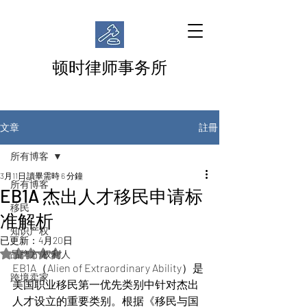
顿时律师事务所
註冊
文章
所有博客
3月11日
讀畢需時 6 分鐘
所有博客
EB1A 杰出人才移民申请标
移民
准解析
知识产权
已更新：
4月20日
評等為 NaN（最高為 5 顆星）。
品牌方/权利人
EB1A（Alien of Extraordinary Ability）是
跨境卖家
美国职业移民第一优先类别中针对杰出
人才设立的重要类别。根据《移民与国