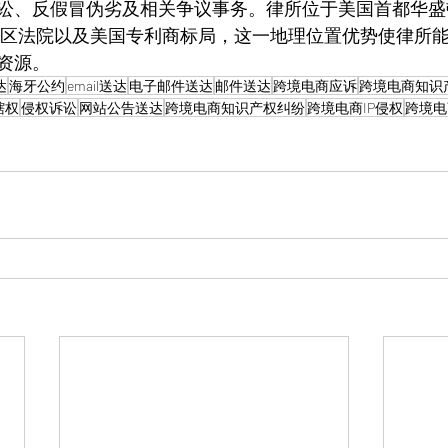
讼、反假冒伪劣及相关争议事务。律所位于美国首都华盛顿 
联邦地区法院以及美国专利商标局，这一地理位置优势使律所
资源。
达
海牙公约
email送达
电子邮件送达
邮件送达
跨境电商应诉
跨境电商知识
辖权
侵权诉讼
网站公告送达
跨境电商知识产权纠纷
跨境电商IP侵权
跨境电