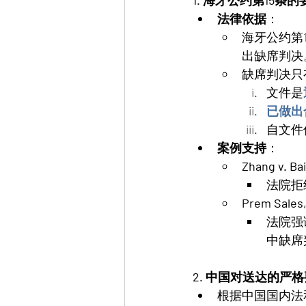
1. 海牙公约第15条的
法律依据
：
海牙公约第
出缺席判决
缺席判决只
文件是
已做出
自文件
案例支持
：
Zhang v. Bai
法院拒
Prem Sales,
法院强
中缺席
2. 中国对送达的严
根据中国国内法