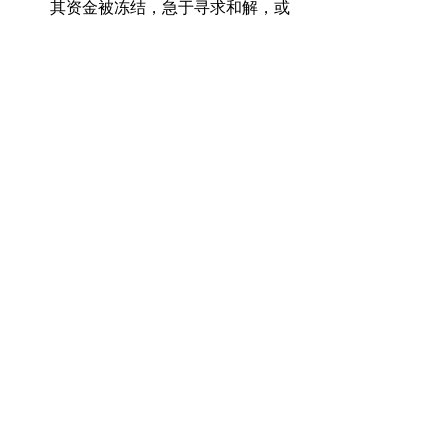
其资金被冻结，急于寻求和解，或
者基于诉讼成本的考虑，未对法律
文书送达的合法性、法院是否具有
管辖权等程序正当性问题提出异
议。这种情况导致法院对送达程序
的合法性问题未给予足够重视。
对此，跨境电商的被告应当寻求美国知
识产权律师的协助，依法提出合理的抗
辩主张，包括质疑送达程序的合法性和
法院的管辖权。通过专业的法律帮助，
被告有可能迫使原告撤诉，从而保护自
身的合法权益。
负责合伙人简介
邓勇 (Bill Deng) 律师   
(
bdeng@allbelief.com
）
管理合伙人，美国执业律师和美国专利