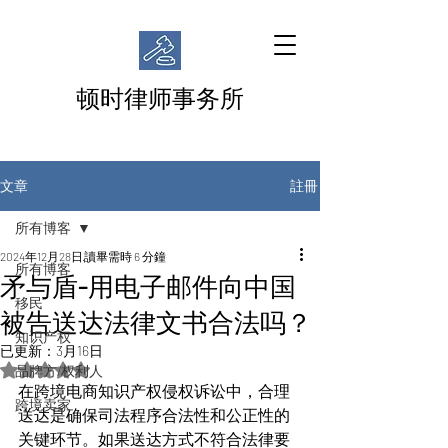
顿时律师事务所
註冊
文章
所有博客
2024年12月28日
讀畢需時 6 分鐘
所有博客
矛与盾-用电子邮件向中国
移民
被告送达法律文书合法吗？
知识产权
已更新：
3月16日
評等為 NaN（最高為 5 顆星）。
品牌方/权利人
在跨境电商知识产权侵权诉讼中，合理
跨境卖家
送达是确保司法程序合法性和公正性的
关键环节。如果送达方式不符合法律要