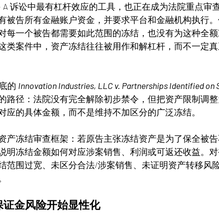
dule A 诉讼中最有杠杆效应的工具，也正在成为法院重点审
有被告所有金融账户资金，并要求平台和金融机构执行。
对每一个被告都需要如此范围的冻结，也没有为这种全额
这类案件中，资产冻结往往被用作和解杠杆，而不一定真
底的 
Innovation Industries, LLC v. Partnerships Identified on
的路径：法院没有完全解除初步禁令，但把资产限制调整
对应的具体金额，而不是维持不加区分的广泛冻结。
资产冻结审查框架：若原告主张冻结资产是为了保全被告
说明冻结金额如何对应涉案销售、利润或可返还收益。对
结范围过宽、未区分合法/涉案销售、未证明资产转移风
。
保证金风险开始显性化