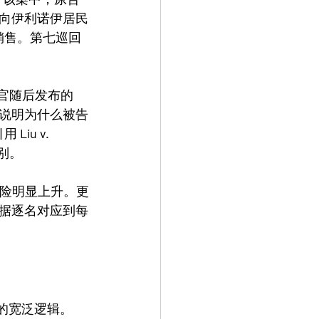
向伊利诺伊居民
销售。第七巡回
法官随后发布的 
录，说明为什么被告
用 
Liu v. 
别。
风险明显上升。更
据逐名对应到每
的宽泛逻辑。