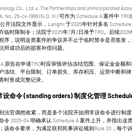
logy Co., Ltd. v. The Partnerships and Unincorporated Assoc
 A
, No. 25-cv-1966 (N.D. Ill.) 可作为 Schedule A 案
法院文件显示，Langmi 于2025年针对多名 Schedul
临时限制令；法院于2025年7月2日准予TRO。后续2026
程序，说明这类案件的争议并不止于临时禁令是否签发，
抗辩成功后的损害补偿问题。
ule A 原告在申请TRO时应审慎评估冻结范围、保证金金额
户冻结、平台限制、订单损失、库存积压、运营中断和律
害时形成完整记录。
 (standing orders) 制度化管理 Schedule
是个别法官偶然收紧，而是多个法院开始用常设命令进行制
 2025-04 明确承认 Schedule A 案件上升，并指出
该命令要求，为满足联邦民事诉讼规则Rule 20，每个