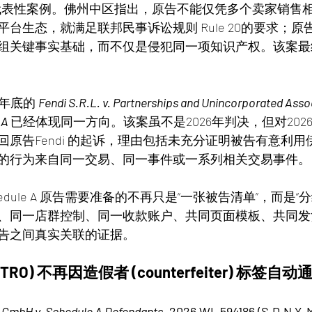
的代表性案例。佛州中区指出，原告不能仅凭多个卖家销售
台生态，就满足联邦民事诉讼规则 Rule 20的要求；
组关键事实基础，而不仅是侵犯同一项知识产权。该案最
年底的 
Fendi S.R.L. v. Partnerships and Unincorporated Asso
 A
已经体现同一方向。该案虽不是2026年判决，但对202
回原告Fendi 的起诉，理由包括未充分证明被告有意利
的行为来自同一交易、同一事件或一系列相关交易事件。
chedule A 原告需要准备的不再只是“一张被告清单”，而是“
、同一店群控制、同一收款账户、共同页面模板、共同发
告之间真实关联的证据。
O) 不再因造假者 (counterfeiter) 标签自动
 GmbH v. Schedule A Defendants
, 2026 WL 594186 (S.D.N.Y. M