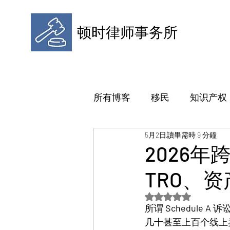
顿时律师事务所
所有博客
移民
知识产权
5月2日
讀畢需時 9 分鐘
2026
TRO、
評等為 NaN（最高為
所谓 
Schedule A
 诉
几十甚至上百个线上