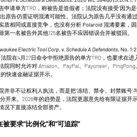
告申请单方TRO，称被告是造假者；法院没有接受“因为
指出原告仍需证明混淆可能性。法院认为原告几乎没有通
实质相同或直接竞争，也没有分析 
Polaroid
 混淆要素，因
除第一名被告外其他125名被告不应因错误合并被驳回。
lwaukee Electric Tool Corp. v. Schedule A Defendants
, No. 1
立案。法院在4月27日命令中拒绝原告的单方TRO，也要求在
允许对 Amazon、PayPal、Payoneer、PingPong、
一定的快速金融证据开示。
院并非不让权利人执法，而是把“冻结、禁令、封禁账号”与
区分开来。2026年的趋势是，法院更愿意先给有限证据开
情况下直接冻结全部资产。
被要求“比例化”和“可追踪”