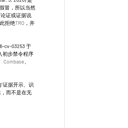
是假冒，所以当然
过论证或证据说
此拒绝TRO，并
:26-cv-03253
 于
进入初步禁令程序
Coinbase、
“证据开示、识
示，而不是在无