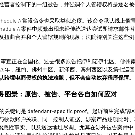
经营者控制下的一组被告，并强调个人管辖权将是逐名被
chedule A 常设命令也采取类似态度。该命令承认线上
hedule A 案件中频繁出现未经传统送达尝试即请求邮
及扭曲合并和个人管辖规则的现象；法院特别关注这些例
le A 的审查正在全国化。过去很多原告把伊利诺伊北区、佛
026年，纽约、佛州中区、新泽西、宾州西区以及第七巡
认跨境电商侵权的执法难题，但不会自动放弃程序保障。
实务图景：原告、被告、平台各自如何应对
年的关键词是 
defendant-specific proof
。起诉前应完成辖
与收款账户关联、同一控制人证据、涉案产品逐项比对、
于禁令)紧急性事实、以及送达地址尽调。尤其在涉外被告案件中，Ge