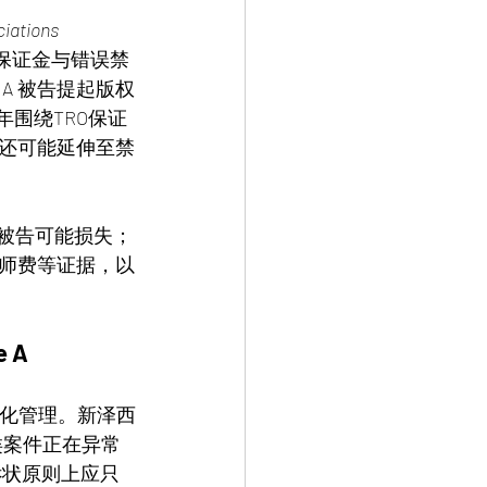
iations 
件中 TRO保证金与错误禁
e A 被告提起版权
年围绕TRO保证
还可能延伸至禁
和被告可能损失；
师费等证据，以
 A
度化管理。新泽西
这类案件正在异常
诉状原则上应只