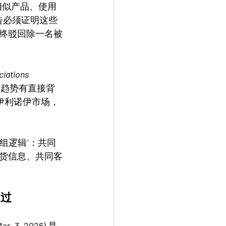
相似产品、使用
原告必须证明这些
终驳回除一名被
ciations 
6趋势有直接背
用伊利诺伊市场，
分组逻辑”：共同
货信息、共同客
通过
ar. 3, 2026)
 是