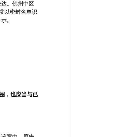
送达。佛州中区
常以密封名单识
开示。
围，也应当与已
。该案中，原告