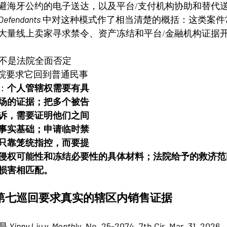
避海牙公约的电子送达，以及平台/支付机构协助和替代
 Defendants
 中对这种模式作了相当清楚的概括：这类案件
大量线上卖家寻求禁令、资产冻结和平台/金融机构证据
并不是法院全面否定 
而是法院要求它回到普通民事
：
个人管辖权需要有具
场的证据；把多个被告
诉，需要证明他们之间
事实基础；申请临时禁
只靠笼统指控，而要提
侵权可能性和冻结必要性的具体材料；法院给予的救济范
损害相匹配
。
第七巡回要求真实的辖区内销售证据
是
Yinnv Liu v. Monthly
, No. 25-2074, 7th Cir. Mar. 31, 2026