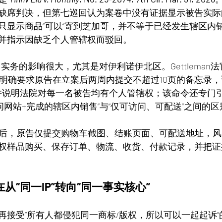
缺席判决，但第七巡回认为案卷中没有证据显示被告实际
只显示商品“可以”寄到芝加哥，并不等于已经发生辖区内
并指示因缺乏个人管辖权而驳回。
le A 实务的影响很大，尤其是对伊利诺伊北区。Gettleman
 常设命令明确要求原告在立案后两周内提交不超过10页的备忘
20，并说明法院对每一名被告均有个人管辖权；该命令还专门引
问网站+完成的辖区内销售”与“仅可访问、可配送”之间的区
年以后，原告仅提交购物车截图、结账页面、可配送地址，
权样品购买、保存订单、物流、收货、付款记录，并把证
从“同一IP”转向“同一事实核心”
再接受“所有人都侵犯同一商标/版权，所以可以一起起诉”