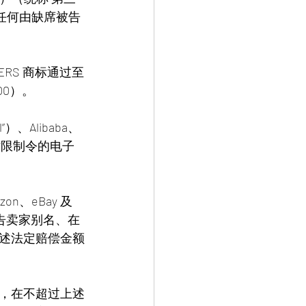
任何由缺席被告
CKERS 商标通过至
00）。
）、Alibaba、
临时限制令的电子
n、eBay 及 
告卖家别名、在
述法定赔偿金额
，在不超过上述