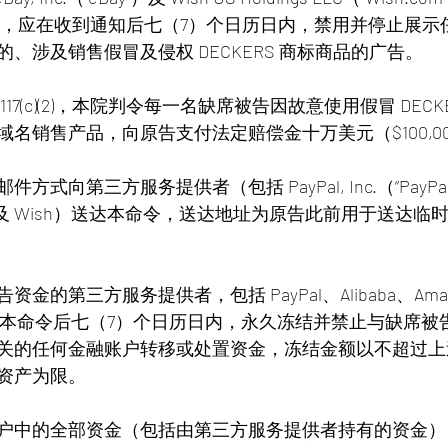
），应在收到通知后七（7）个日历日内，禁用并停止展示
、涉及销售假冒及侵权 DECKERS 商标商品的广告。
C. § 1117(c)(2)，本院判令每一名缺席被告因故意使用假冒 DE
名销售产品，向原告支付法定赔偿金十万美元（$100,0
式向第三方服务提供者（包括 PayPal, Inc.（“PayPal”
Bay 及 Wish）送达本命令，送达地址为原告此前用于送达
金的第三方服务提供者，包括 PayPal、Alibaba、Amazo
收到本命令后七（7）个日历日内，永久冻结并禁止与缺席被
关的任何金融账户转移或处置资金，冻结金额以不超过上
资产为限。
户中的全部资金（包括由第三方服务提供者持有的资金）