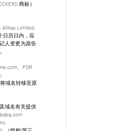
KERS 商标）
lias Limited, 
后七（7）个日历日内，应
登记人变更为原告
。
me.com、PDR 
.
施，将域名转移至原
及域名有关提供
aba.com 
nc.
.com”）（统称“第三