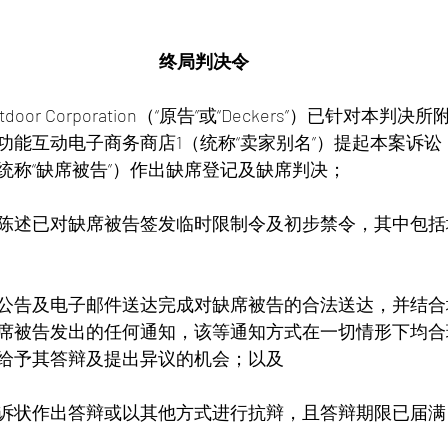
终局判决令
utdoor Corporation（“原告”或“Deckers”）已针对本判决
功能互动电子商务商店1（统称“卖家别名”）提起本案诉
（统称“缺席被告”）作出缺席登记及缺席判决；
陈述已对缺席被告签发临时限制令及初步禁令，其中包括
公告及电子邮件送达完成对缺席被告的合法送达，并结合
席被告发出的任何通知，该等通知方式在一切情形下均合
给予其答辩及提出异议的机会；以及
诉状作出答辩或以其他方式进行抗辩，且答辩期限已届满