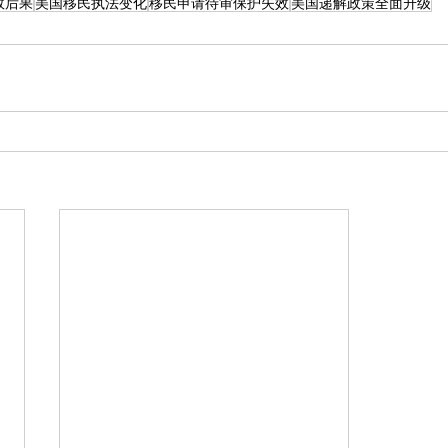
效后果
美国移民执法变化
移民申请待审保护失效
美国递解政策全面升级