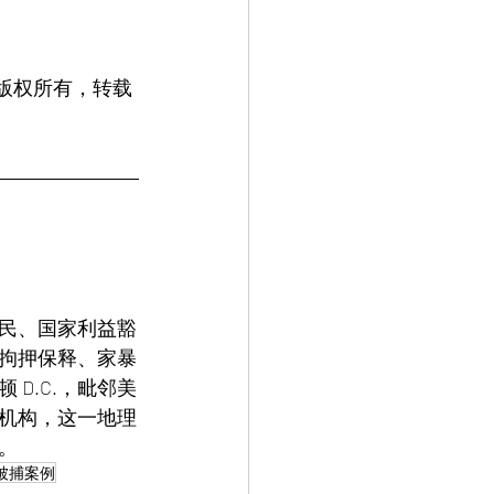
。版权所有，转载
民、国家利益豁
拘押保释、家暴
D.C.，毗邻美
机构，这一地理
。
被捕案例