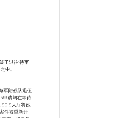
破了过往“待审
安之中。
美国海军陆战队退伍
85申请均在等待
SCIS大厅将她
案件被重新开