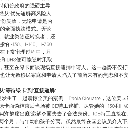
特朗普政府的强硬主导
经从“优先递解高风险人
旦身份失效，无论申请是否
”的全面执法模式。无论
、就业类签证转换者，还
130、I-140、I-360
请仍在正常审理过程中，只
E和DHS便可能随时采取
，甚至在绿卡面谈现场直接逮捕申请人。这一趋势不仅打
，也让无数移民家庭和申请人陷入了前所未有的焦虑和不
“等待绿卡”到“直接递解”
良发生了一起震惊全美的案例：Paola Clouatre，这位
卡面谈结束后当场被ICE特工逮捕。尽管她的I-130和I-4
8年的“缺席出庭”递解令而失去了合法身份。ICE特工直接在U
两个月，与年幼的孩子分离。虽然最终在国会议员介入下