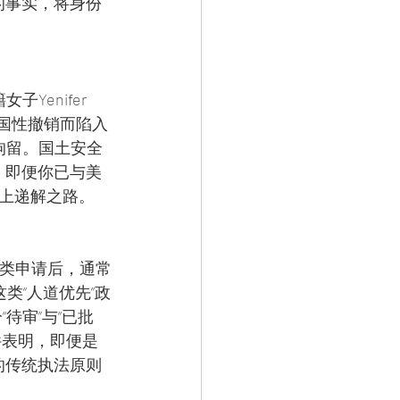
的事实，将身份
enifer 
被全国性撤销而陷入
拘留。国土安全
，即便你已与美
上递解之路。
道类申请后，通常
类“人道优先”政
待审”与“已批
件表明，即便是
的传统执法原则