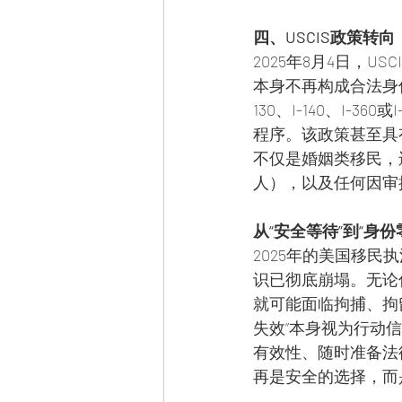
四、USCIS政策转
2025年8月4日，U
本身不再构成合法身
130、I-140、I-
程序。该政策甚至具
不仅是婚姻类移民，
人），以及任何因审
从“安全等待”到“身
2025年的美国移民
识已彻底崩塌。无论
就可能面临拘捕、拘
失效”本身视为行动
有效性、随时准备法
再是安全的选择，而