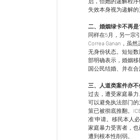
启，但她的递解程序
失效本身视为递解的
二、婚姻绿卡不再是
同样在5月，另一宗引
Correa Gana
无身份状态。短短数
部明确表示，婚姻移
国公民结婚、并在合
三、人道类案件亦不例
过去，遭受家庭暴力
可以避免执法部门的立
策已被彻底推翻。IC
准”申请。移民本人
家庭暴力受害者，也
遭到根本性削弱。