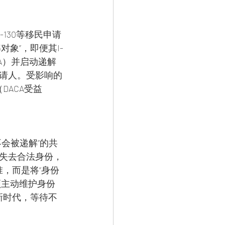
-130等移民申请
象”，即便其I-
NTA）并启动递解
请人。受影响的
DACA受益
会被递解”的共
失去合法身份，
，而是将“身份
须主动维护身份
新时代，等待不