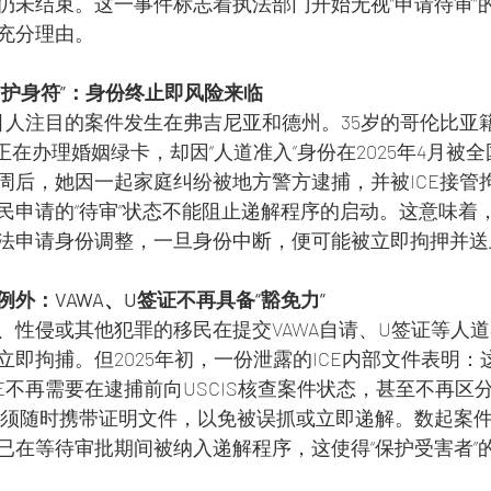
仍未结束。这一事件标志着执法部门开始无视“申请待审”
充分理由。
“护身符”：身份终止即风险来临
人注目的案件发生在弗吉尼亚和德州。35岁的哥伦比亚籍女子Y
n，虽然正在办理婚姻绿卡，却因“人道准入”身份在2025年4月
周后，她因一起家庭纠纷被地方警方逮捕，并被ICE接管
民申请的“待审”状态不能阻止递解程序的启动。这意味着
法申请身份调整，一旦身份中断，便可能被立即拘押并送
外：VAWA、U签证不再具备“豁免力”
、性侵或其他犯罪的移民在提交VAWA自请、U签证等人
即拘捕。但2025年初，一份泄露的ICE内部文件表明：这
E不再需要在逮捕前向USCIS核查案件状态，甚至不再区分“
必须随时携带证明文件，以免被误抓或立即递解。数起案
已在等待审批期间被纳入递解程序，这使得“保护受害者”