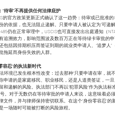
向：“待审”不再提供任何法律庇护
SCIS的官方政策更新正式确认了这一趋势：待审或已批准的I
份的依据，也无法阻止递解。只要申请人被认定为“可递解对
360或I-485仍在正常审理中，USCIS也可直接发出出庭通知（
有追溯效力，影响范围波及数百万正在等待绿卡审批的申
还包括因排期积压而签证到期的就业类申请人、“追梦人”（
批拖延而身份失效的人群。
份零容忍”的执法新时代
执法环境已发生根本性改变：过去那种“只要申请在审，就不
你申请的是家庭移民、职业移民，还是人道类签证，一旦
留和递解的风险。执法部门不再以“犯罪风险”作为执法标准
信号。对于无数仍在等待审批的申请人来说，这意味着必
律文件，并与律师保持密切联系。在这个“身份零容忍”的
是一场随时可能被打断的风险旅程。