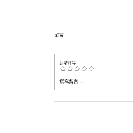
留言
新增評等
移民申请被拒怎么办，申请复
撰寫留言......
议（Motion to Reconsider）
和重新开案（Motion to
Reopen）