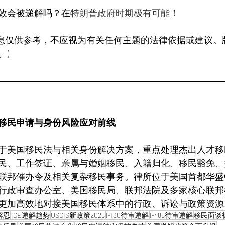
效会被递解吗？在
特朗普政府时期极有可能
！
的信息仅供参考，不应视为有关任何主题的法律依据或建议
。)
移民申请与身份风险应对前线
于美国移民法与相关身份解决方案，重点处理杰出人才移
民、工作签证、亲属与婚姻移民、入籍归化、移民豁免、
联邦催办令及相关复杂移民事务。律所位于美国首都华盛顿 
行政审查办公室、美国移民局、联邦法院及多家核心联邦
更加高效地对接美国移民体系中的行政、诉讼与政策资源
容忍
ICE递解趋势
USCIS新政策2025
I-130待审递解
I-485待审递解
移民面谈