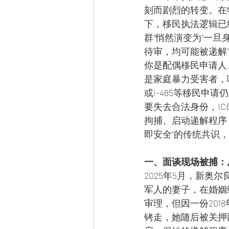
刻而剧烈的转变。在
下，移民执法逻辑已
群”悄然演变为“一
待审，均可能被递解
你是配偶移民申请人
是家庭暴力受害者，哪怕I-
或I-485等移民申
要失去合法身份，IC
拘捕、启动递解程序
即安全”的传统共识
一、面谈现场被捕：从
2025年5月，新奥尔
军人的妻子，在婚姻绿
审理，但因一份201
铐走，她随后被关押