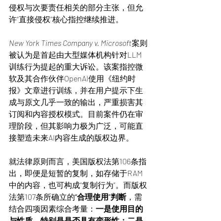
侵权与次要责任相关的部分主张，但允
许“直接侵权”核心指控继续推进。
New York Times Company v. Microsoft
案则
被认为是首起由大型媒体机构针对LLM
训练行为提起的重大诉讼。该案指控微
软及其合作伙伴OpenAI使用《纽约时
报》文章进行训练，并在用户提示下生
成与原文几乎一致的输出，严重损害其
订阅和内容授权模式。目前案件仍在审
理阶段，但其影响力极为广泛，可能直
接塑造未来AI内容生成的版权边界。
就法律原则而言，美国版权法第106条指
出，即便是短暂的复制，如存储于RAM
中的内容，也可构成“复制行为”。而版权
法第107条所确立的
“合理使用”判断
，需
结合四项因素综合考量：
一是使用目的
与性质，特别是是否具有变形性；二是