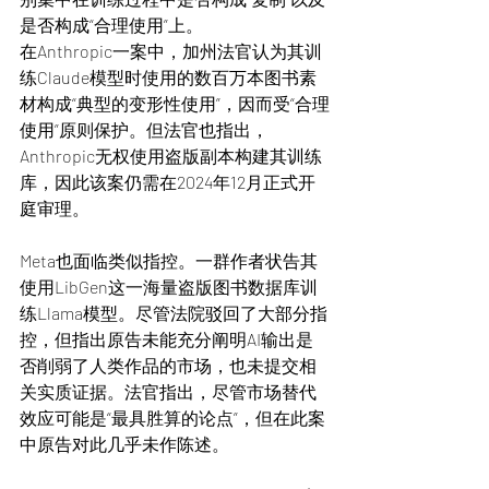
是否构成“合理使用”上。
在Anthropic一案中，加州法官认为其训
练Claude模型时使用的数百万本图书素
材构成“典型的变形性使用”，因而受“合理
使用”原则保护。但法官也指出，
Anthropic无权使用盗版副本构建其训练
库，因此该案仍需在2024年12月正式开
庭审理。
Meta也面临类似指控。一群作者状告其
使用LibGen这一海量盗版图书数据库训
练Llama模型。尽管法院驳回了大部分指
控，但指出原告未能充分阐明AI输出是
否削弱了人类作品的市场，也未提交相
关实质证据。法官指出，尽管市场替代
效应可能是“最具胜算的论点”，但在此案
中原告对此几乎未作陈述。