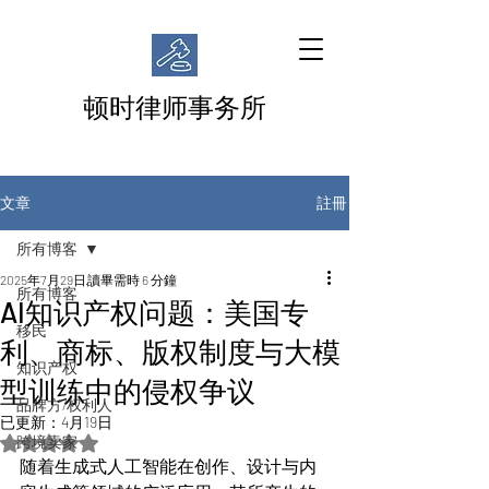
顿时律师事务所
註冊
文章
所有博客
2025年7月29日
讀畢需時 6 分鐘
所有博客
AI知识产权问题：美国专
移民
利、商标、版权制度与大模
知识产权
型训练中的侵权争议
品牌方/权利人
已更新：
4月19日
跨境卖家
評等為 NaN（最高為 5 顆星）。
随着生成式人工智能在创作、设计与内