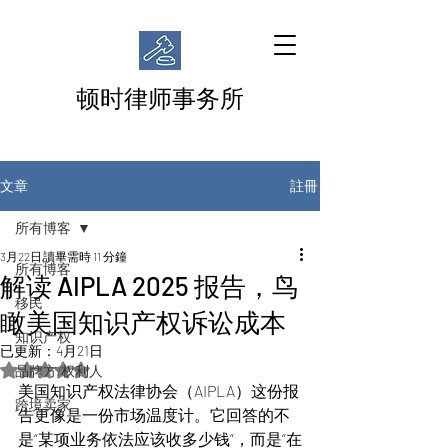
顿时律师事务所
註冊
文章
所有博客
3月22日
讀畢需時 11 分鐘
所有博客
解读 AIPLA 2025 报告，鸟
移民
瞰美国知识产权诉讼成本
知识产权
已更新：
4月21日
評等為 NaN（最高為 5 顆星）。
品牌方/权利人
美国知识产权法律协会（AIPLA）这份报
跨境卖家
告更像是一份市场温度计。它回答的不
是“某项业务依法应该收多少钱”，而是“在