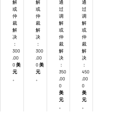
解
解
通
通
或
或
过
过
仲
仲
调
调
裁
裁
解
解
解
解
或
或
决
决
仲
仲
：
：
裁
裁
300
300
解
解
,00
,00
决
决
0 美
0 美
：
：
元
元
350
450
。
。
,00
,00
0 
0 
美
美
元
元
。
。
和普通专利诉讼并排看，337 基本就是全
程更贵。最直观的例子是 
100 万至不足 