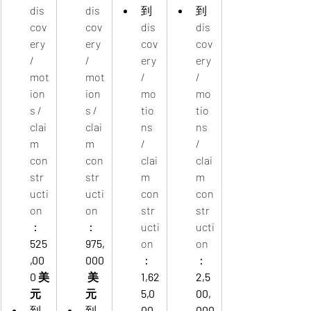
dis
dis
到 
到 
cov
cov
dis
dis
ery 
ery 
cov
cov
/ 
/ 
ery 
ery 
mot
mot
/ 
/ 
ion
ion
mo
mo
s / 
s / 
tio
tio
clai
clai
ns 
ns 
m 
m 
/ 
/ 
con
con
clai
clai
str
str
m 
m 
ucti
ucti
con
con
on
on
str
str
：
：
ucti
ucti
525
975,
on
on
,00
000
：
：
0 美
 美
1,62
2,5
元
元
5,0
00,
到
到
00 
000