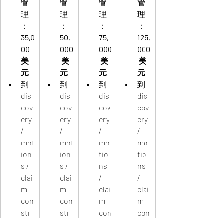
管
管
管
管
理
理
理
理
：
：
：
：
35,0
50,
75,
125,
00 
000
000
000
美
 美
 美
 美
元
元
元
元
到 
到 
到 
到 
dis
dis
dis
dis
cov
cov
cov
cov
ery 
ery 
ery 
ery 
/ 
/ 
/ 
/ 
mot
mot
mo
mo
ion
ion
tio
tio
s / 
s / 
ns 
ns 
clai
clai
/ 
/ 
m 
m 
clai
clai
con
con
m 
m 
str
str
con
con