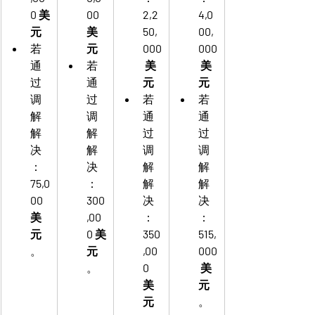
0 美
00 
2,2
4,0
元
美
50,
00,
若
元
000
000
通
若
 美
 美
过
通
元
元
调
过
若
若
解
调
通
通
解
解
过
过
决
解
调
调
：
决
解
解
75,0
：
解
解
00 
300
决
决
美
,00
：
：
元
0 美
350
515,
。
元
,00
000
。
0 
 美
美
元
元
。