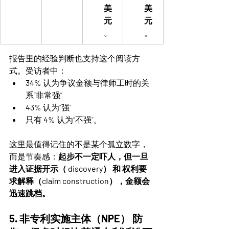
美
美
元
元
。
。
报告里的经验判断也支持这个阅读方
式。受访者中：
34%
 认为争议金额与律师工时的关
系“非常强”
43%
 认为“强”
只有 
4%
 认为“不强”。
这里最值得记住的不是某个孤立数字，
而是节奏感：
起步不一定吓人，但一旦
进入证据开示（ discovery） 和 权利要
求解释（claim construction），金额会
迅速跳档。
5. 非专利实施主体（NPE） 防