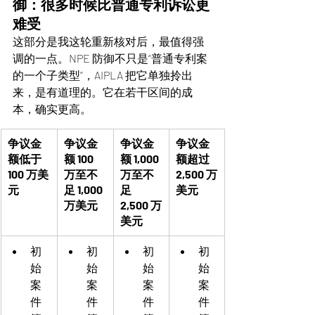
御：很多时候比普通专利诉讼更
难受
这部分是我这轮重新核对后，最值得强
调的一点。NPE 防御不只是“普通专利案
的一个子类型”，AIPLA 把它单独拎出
来，是有道理的。它在若干区间的成
本，确实更高。
争议金
争议金
争议金
争议金
额低于 
额 100 
额 1,000 
额超过 
100 万美
万至不
万至不
2,500 万
元
足 1,000 
足 
美元
万美元
2,500 万
美元
初
初
初
初
始
始
始
始
案
案
案
案
件
件
件
件