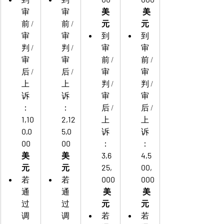
审
审
美
 美
前 / 
前 / 
元
元
审
审
到
到
判 / 
判 / 
审
审
审
审
前 / 
前 / 
后 / 
后 / 
审
审
上
上
判 / 
判 / 
诉
诉
审
审
：
：
后 / 
后 / 
1,10
2,12
上
上
0,0
5,0
诉
诉
00 
00 
：
：
美
美
3,6
4,5
元
元
25,
00,
若
若
000
000
通
通
 美
 美
过
过
元
元
调
调
若
若