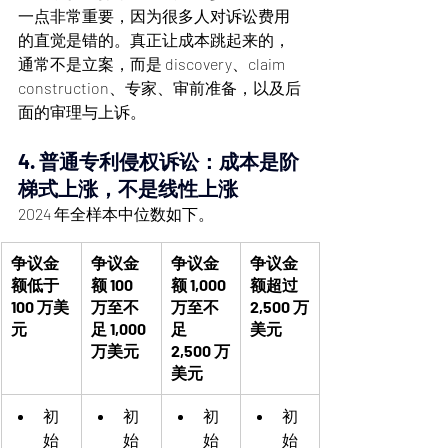
一点非常重要，因为很多人对诉讼费用
的直觉是错的。真正让成本跳起来的，
通常不是立案，而是 discovery、claim 
construction、专家、审前准备，以及后
面的审理与上诉。
4. 普通专利侵权诉讼：成本是阶
梯式上涨，不是线性上涨
2024 年全样本中位数如下。
争议金
争议金
争议金
争议金
额低于 
额 100 
额 1,000 
额超过 
100 万美
万至不
万至不
2,500 万
元
足 1,000 
足 
美元
万美元
2,500 万
美元
初
初
初
初
始
始
始
始