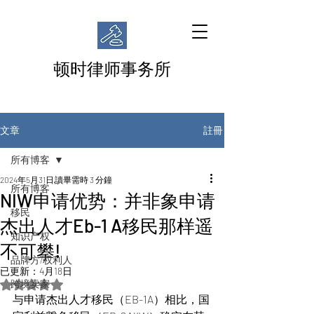
顿时律师事务所
註冊
文章
所有博客
2024年5月31日
讀畢需時 3 分鐘
所有博客
NIW申请优势：并非象申请
移民
杰出人才Eb-1 A移民那样遥
知识产权
不可攀!
品牌方/权利人
已更新：
4月18日
跨境卖家
評等為 NaN（最高為 5 顆星）。
与申请杰出人才移民（EB-1A）相比，国