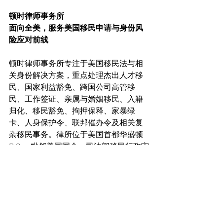
顿时律师事务所
面向全美，服务美国移民申请与身份风
险应对前线
顿时律师事务所专注于美国移民法与相
关身份解决方案，重点处理杰出人才移
民、国家利益豁免、跨国公司高管移
民、工作签证、亲属与婚姻移民、入籍
归化、移民豁免、拘押保释、家暴绿
卡、人身保护令、联邦催办令及相关复
杂移民事务。律所位于美国首都华盛顿 
D.C.，毗邻美国国会、司法部移民行政审
查办公室、美国移民局、联邦法院及多
家核心联邦机构，这一地理位置优势使
律所能够更加高效地对接美国移民体系
中的行政、诉讼与政策资源。
国家利益豁免
NIW
杰出人才移民
EB1A
Eb-1a
NIW申请优势