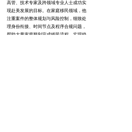
高管、技术专家及跨领域专业人士成功实
现赴美发展的目标。在家庭移民领域，他
注重案件的整体规划与风险控制，细致处
理身份衔接、时间节点及程序合规问题，
帮助大量家庭顺利完成移民流程，实现稳
定、合法的家庭团聚。
律师执业资格：​
哥伦比亚特区
美国联邦巡回上诉法院
美国伊利诺伊州北区联邦地区法院
美国哥伦比亚特区联邦地区法院 (First
Chair/Lead Attorney)
​美国国际贸易法院 (CIT)
美国国际贸易委员会 (ITC)
美国专利商标局 (USPTO)