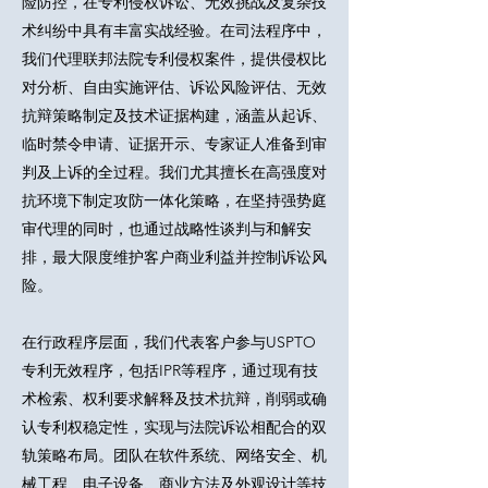
险防控，在专利侵权诉讼、无效挑战及复杂技
术纠纷中具有丰富实战经验。在司法程序中，
我们代理联邦法院专利侵权案件，提供侵权比
对分析、自由实施评估、诉讼风险评估、无效
抗辩策略制定及技术证据构建，涵盖从起诉、
临时禁令申请、证据开示、专家证人准备到审
判及上诉的全过程。我们尤其擅长在高强度对
抗环境下制定攻防一体化策略，在坚持强势庭
审代理的同时，也通过战略性谈判与和解安
排，最大限度维护客户商业利益并控制诉讼风
险。
在行政程序层面，我们代表客户参与USPTO
专利无效程序，包括IPR等程序，通过现有技
术检索、权利要求解释及技术抗辩，削弱或确
认专利权稳定性，实现与法院诉讼相配合的双
轨策略布局。团队在软件系统、网络安全、机
械工程、电子设备、商业方法及外观设计等技