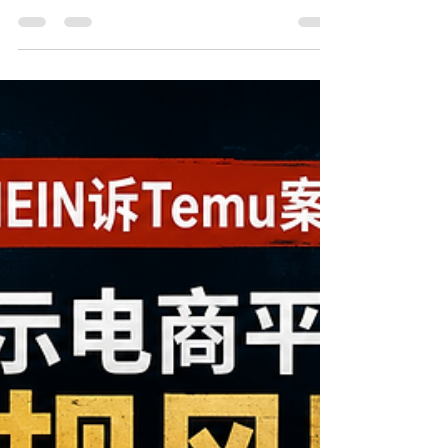
USCIS I-485新政策将境内调整身份重新强调为自由
裁量和例外性救济。本文解析该政策突变对 I-485 审
查标准、自由裁量因素、领事程序优先逻辑及未来
递件策略的潜在影响，帮助申请人理解“能递交”与“能
获批”之间的风险差异。