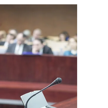
素
从 Tianma v. LG Display 案看，IPR多方复审的启动审
查已不再只是现有技术、权利要求解释或程序期限
问题。USPTO局长将外国政府是否为真实利益方、
申请人股权与控制结构、国家安全、外交政策、关
键技术产业和程序透明度纳入分析。本文解析天马
案对专利权人和IPR申请人的实务影响，并说明RPI
披露为何可能成为PTAB程序中的前置战场。