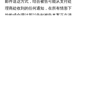
邮件送达方式，结合被告可能从支付处
理商处收到的任何通知，在所有情形下
均构成合理计算以告知被告本案正在进
行并给予其提出异议机会的通知方式。
[原告] 必须依照《联邦民事诉讼规则》
第 65(a)(1) 条的要求，就任何初步禁令
动议向被告提供通知。
[原告] 的起诉文件 [案卷号] 及其附件
[X]-[Y] [案卷号]、[案卷号]、[案卷
号]，起诉文件所附附表 A [案卷号]，
[人员姓名] 宣誓声明的附件 [X] [案卷
号]，以及本令，均应继续处于密封状
态，直至本院另行命令或本令到期（以
先到者为准）。
在本令签发之日起七（7）个自然日
内，[原告] 应向本院缴纳现金或提供担