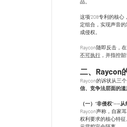
品。
这项’208专利的核
定组合，实现声音的
成侵权。
Raycon随即反击
不可执行
，并指控韶
二、Rayc
Raycon的诉状从
信、竞争法层面的滥
（一）“非侵权”——
Raycon声称，
权利要求的核心特征
元背腔完全隔离。