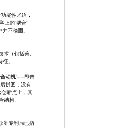
个功能性术语，
上的“耦合”。
讼中并不稳固。
有技术（包括美、
特征。
组合动机
”——即普
事后拼图，没有
心创新点上，其
组合结构。
明知欧洲专利局已指