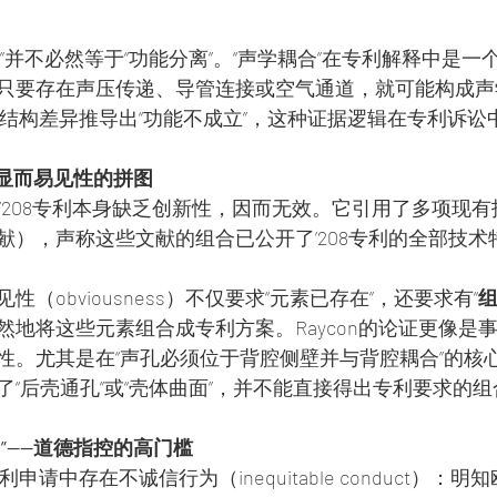
”并不必然等于“功能分离”。“声学耦合”在专利解释中是一
只要存在声压传递、导管连接或空气通道，就可能构成声学
见的结构差异推导出“功能不成立”，这种证据逻辑在专利诉
—显而易见性的拼图
张，’208专利本身缺乏创新性，因而无效。它引用了多项现
献），声称这些文献的组合已公开了’208专利的全部技术
（obviousness）不仅要求“元素已存在”，还要求有“
然地将这些元素组合成专利方案。Raycon的论证更像是
性。尤其是在“声孔必须位于背腔侧壁并与背腔耦合”的核
了“后壳通孔”或“壳体曲面”，并不能直接得出专利要求的
”——道德指控的高门槛
利申请中存在不诚信行为（inequitable conduct）：