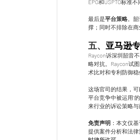
EPO和USPTO标准
最后是
平台策略
。韶
撑；同时不排除在商
五、
亚马逊
Raycon诉深圳
略对抗。Rayco
术比对和专利防御稳
这场官司的结果，可
平台竞争中被运用”
来行业的诉讼策略与
免责声明
：本文仅基于
提供案件分析和法律
时律所许可。