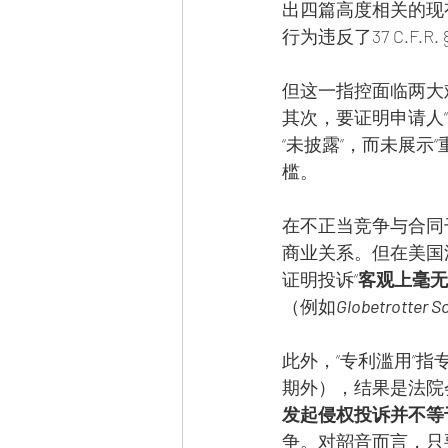
出四篇高度相关的现
行为违反了37 C.F.
但这一指控面临两大
其次，要证明申请人“
“未披露”，而未展示“重
槛。
在不正当竞争与合同干
商业关系。但在美国
证明投诉“
客观上毫无
（例如
Globetrotter So
此外，“专利滥用”指
期外），结果是法院
发起侵权投诉并不等
争。对韶音而言，只