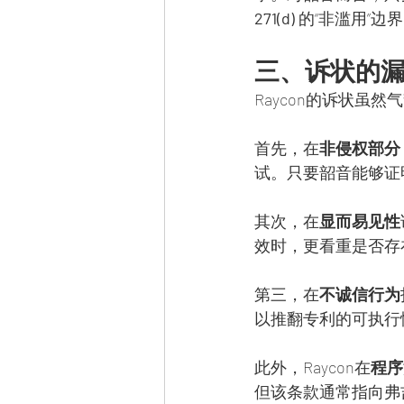
271(d)
 的“非滥用”边
三、诉状的
Raycon的诉状虽
首先，在
非侵权部分
试。只要韶音能够证
其次，在
显而易见性
效时，更看重是否存
第三，在
不诚信行为
以推翻专利的可执行
此外，Raycon在
程序
但该条款通常指向弗吉