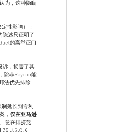
它认为，这种隐瞒
决定性影响）；
前的陈述只证明了
nduct的高举证门
逊投诉，损害了其
，除非Raycon能
邦法优先排除
限制延长到专利
案，
仅在亚马逊
、意在排挤竞
 
35 U.S.C. § 