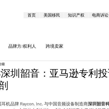
首页
美国移民
知识产权
电商诉讼
品牌方/权利人
跨境卖家
分鐘
on诉深圳韶音：亚马逊专利
剖
 5 顆星）。
国耳机品牌 
Raycon, Inc.
 与中国音频设备制造商
深圳韶音