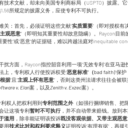
有技术文献，却未向美国专利商标局（USPTO）披露。
R. §1.56所规定的披露义务，应使专利不可执行。
难关：首先，必须证明这些文献“
实质重要
”（即对授权有
主观恶意
”（即明知其重要性却故意隐瞒）。Raycon目
要性”或“恶意”的证据链，难以跨越法庭对inequitable co
扰方面，Raycon指控韶音利用一项“无效专利”在亚马
法上，专利权人行使投诉权受“
恶意标准”（bad faith)
“保护
根据
”且“
主观上怀有恶意
”，否则这类州法请求往往会被联
ftware v. Elan
案，以及
Zenith v. Exzec
案）。
专利权人把权利用到
专利范围之外
（如强行捆绑销售、把
会让这项专利
暂时不可执行
，并不自动带来赔钱。放到本
于滥用
，除非能证明该投诉
既没客观依据、又带主观恶意
要用
技术比对和权利要求释义
证明投诉“有理有据”，再援引