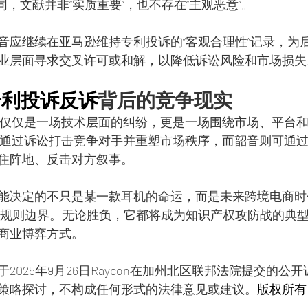
不同，文献并非“实质重要”，也不存在“主观恶意”。
音应继续在亚马逊维持专利投诉的“客观合理性”记录，为
业层面寻求交叉许可或和解，以降低诉讼风险和市场损失
专利投诉反诉
背后的竞争现实
韶音不仅仅是一场技术层面的纠纷，更是一场围绕市场、平台
n试图通过诉讼打击竞争对手并重塑市场秩序，而韶音则可通
住阵地、反击对方叙事。
能决定的不只是某一款耳机的命运，而是未来跨境电商时
的规则边界。无论胜负，它都将成为知识产权攻防战的典
商业博弈方式。
2025年9月26日Raycon在加州北区联邦法院提交的公
策略探讨，不构成任何形式的法律意见或建议。
版权所有