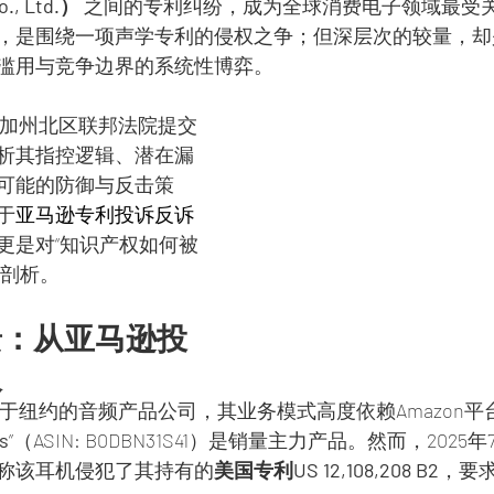
., Ltd.）
 之间的专利纠纷，成为全球消费电子领域最受
，是围绕一项声学专利的侵权之争；但深层次的较量，却
滥用与竞争边界的系统性博弈。
n向加州北区联邦法院提交
析其指控逻辑、潜在漏
可能的防御与反击策
于
亚马逊专利投诉反诉
更是对“知识产权如何被
度剖析。
景：从亚马逊投
火
部位于纽约的音频产品公司，其业务模式高度依赖Amazon平
s
”（ASIN: B0DBN31S41）是销量主力产品。然而，2025
称该耳机侵犯了其持有的
美国专利US 12,108,208 B2
，要