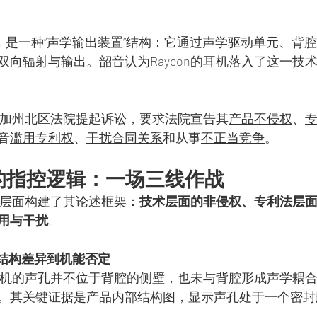
心，是一种“声学输出装置”结构：它通过声学驱动单元、背
双向辐射与输出。韶音认为Raycon的耳机落入了这一技
，在加州北区法院提起诉讼，要求法院宣告其
产品不侵权
、
音
滥用专利权
、
干扰合同关系
和从事
不正当竞争
。
on的指控逻辑：一场三线作战
三个层面构建了其论述框架：
技术层面的非侵权、专利法层
用与干扰
。
从结构差异到机能否定
自家耳机的声孔并不位于背腔的侧壁，也未与背腔形成声学耦
。其关键证据是产品内部结构图，显示声孔处于一个密封