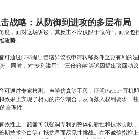
反击战略：从防御到进攻的多层布局
角度，面对这场诉讼，其反击不应仅限于“防守”，而应包
维攻势
。
音可通过§293提出管辖异议或申请转移案件至更有利的
场优势。同时，对“专利滥用”、“三倍赔偿”等诉因提出驳回动
音可通过专家检测、声学仿真等手段，证明Raycon耳机
和效果上实现了相同的声学耦合，从而落入权利要求，甚
张的合理性。
有效性上，韶音可以强调专利的整体创新性和技术贡献，
长期技术空白等）抵抗显而易见性挑战。在不诚信指控上