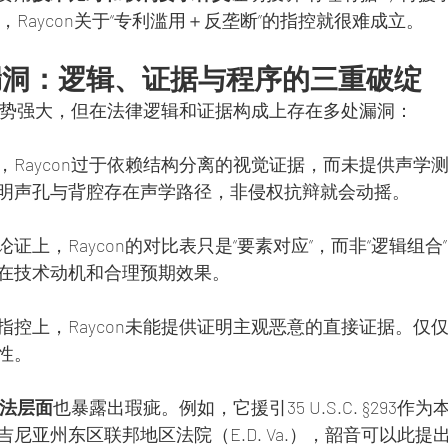
界，Raycon关于“专利滥用＋反垄断”的指控就很难成立。
漏洞：逻辑、证据与程序的三重破绽
然气势强大，但在法律逻辑和证据构成上存在多处漏洞：
，Raycon过于依赖结构分离的视觉证据，而未提供声学
明声孔与背腔存在声学路径，非侵权抗辩就会动摇。
论证上，Raycon的对比表只是“要素对应”，而非“逻辑组
在技术动机和合理预期效果。
指控上，Raycon未能提供证明主观恶意的直接证据。仅仅
性。
法层面
也暴露出瑕疵。例如，它援引35 U.S.C. §293作
尼亚州东区联邦地区法院（E.D. Va.），韶音可以此提