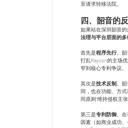
至请求转移法院。
四、韶音的
如果站在深圳韶音的
法理与平台层面的多
首先是
程序先行
。韶
打乱Raycon的主
窄到核心专利争议。
其次是
技术反制
。韶
同，也在功能、方式
同原则”维持侵权主
第三是
专利防御
。在
因素（如商业成功、