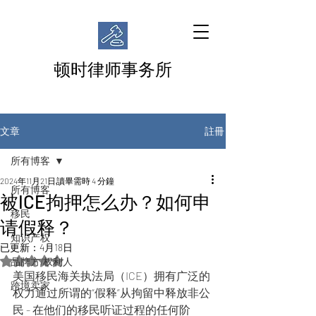
顿时律师事务所
註冊
文章
所有博客
2024年11月21日
讀畢需時 4 分鐘
所有博客
被ICE拘押怎么办？如何申
移民
请假释？
知识产权
已更新：
4月18日
評等為 NaN（最高為 5 顆星）。
品牌方/权利人
美国移民海关执法局（ICE）拥有广泛的
跨境卖家
权力通过所谓的“假释”从拘留中释放非公
民 - 在他们的移民听证过程的任何阶