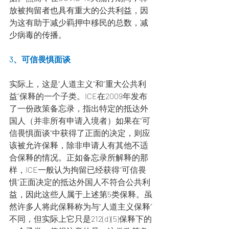
放被拘留者也具有重大的公共利益，因
为这有助于减少羁押中移民的总数，减
少病毒的传播。
3、可信畏惧面谈
实际上，这是“人道主义”和“重大公共利
益”保释的一个子类。ICE在2009年发布
了一份政策备忘录，指出特定的抵达外
国人（并非所有申请入境者）如果在“可
信畏惧面谈”中获得了正面的决定，则应
该被允许保释，除非申请人有其他不适
合保释的情况。正如备忘录所解释的那
样，ICE一般认为拘留已经获得“可信畏
惧”正面决定的抵达外国人不符合公共利
益，因此这些人属于上述第5类保释。虽
然许多人将此保释称为与“人道主义保释”
不同，但实际上它只是212(d)(5)保释下的