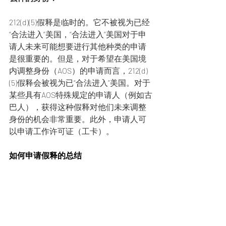
212(d)(5)假释是临时的。它不被视为已经 
“合法进入”美国，“合法进入”美国对于申
请人未来可能想要进行其他种类的申请
是很重要的。但是，对于希望在美国境
内调整身份（AOS）的申请而言，212(d)
(5)假释会被视为已“合法进入”美国。对于
某些具有AOS特殊规定的申请人（例如古
巴人），获得这种假释对他们未来调整
身份的机会非常重要。此外，申请人可
以申请工作许可证（工卡）。
如何申请假释的总结
INA 212(d)(5) 假释允许尚未被正式准许入
境、且不属强制拘留类别的非公民，在 
ICE 拘押期间因紧急人道主义原因或重大
公共利益获临时释放，前提是其无潜逃