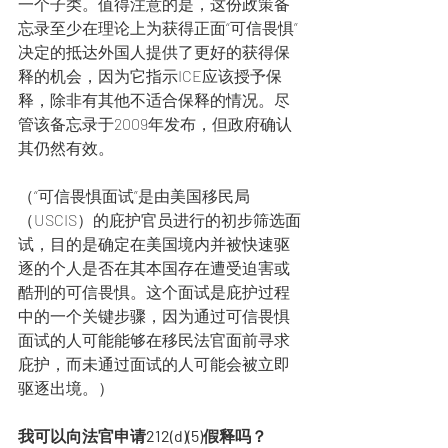
一个子类。值得注意的是，这份政策备
忘录至少在理论上为获得正面“可信畏惧”
决定的抵达外国人提供了更好的获得保
释的机会，因为它指示ICE应该授予保
释，除非有其他不适合保释的情况。尽
管该备忘录于2009年发布，但政府确认
其仍然有效。
（“可信畏惧面试”是由美国移民局
（USCIS）的庇护官员进行的初步筛选面
试，目的是确定在美国境内并被快速驱
逐的个人是否在其本国存在遭受迫害或
酷刑的可信畏惧。这个面试是庇护过程
中的一个关键步骤，因为通过可信畏惧
面试的人可能能够在移民法官面前寻求
庇护，而未通过面试的人可能会被立即
驱逐出境。）
我可以向法官申请212(d)(5)假释吗？