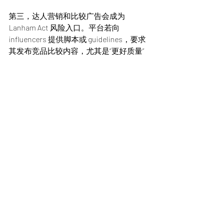
第三，达人营销和比较广告会成为 
Lanham Act 风险入口。平台若向 
influencers 提供脚本或 guidelines，要求
其发布竞品比较内容，尤其是“更好质量”
“更便宜”“替代某品牌”等说法，需要事先
有证据支持。否则，一旦内容被认定为
商业广告而非单纯意见表达，平台可能
承担直接或帮助性虚假广告责任。
第四，集团架构不能替代管辖权分析。
PDDH 在本案早期被驳出，说明美国法院
不会因为母公司是知名集团主体，就自
动对其行使管辖权。对原告而言，需要
准备具体的美国接触、控制证据、代理
关系或 alter ego 事实；对被告而言，集
团结构、运营主体分离、合同主体、员
工管理和平台控制权文件，都可能成为
早期抗辩关键。