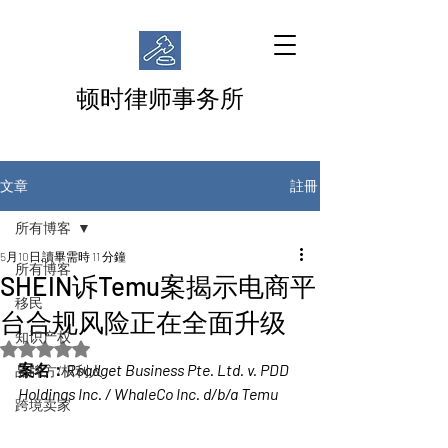
顿时律师事务所
註冊
文章
所有博客
5月10日
讀畢需時 11 分鐘
所有博客
SHEIN诉Temu案揭示电商平
移民
台合规风险正在全面升级
知识产权
評等為 NaN（最高為 5 顆星）。
案名：
Roadget Business Pte. Ltd. v. PDD 
品牌方/权利人
Holdings Inc. / WhaleCo Inc. d/b/a Temu
跨境卖家