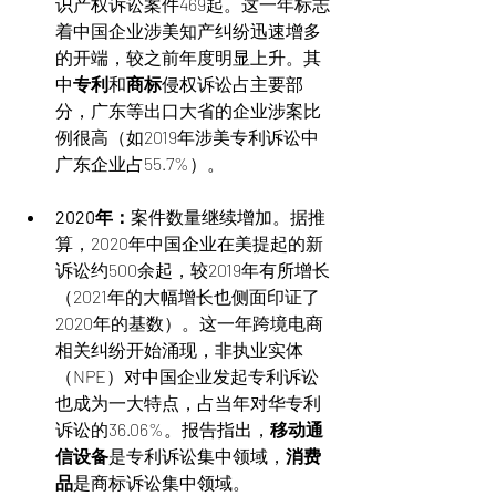
识产权诉讼案件469起。这一年标志
着中国企业涉美知产纠纷迅速增多
的开端，较之前年度明显上升。其
中
专利
和
商标
侵权诉讼占主要部
分，广东等出口大省的企业涉案比
例很高（如2019年涉美专利诉讼中
广东企业占55.7%）。
2020年：
案件数量继续增加。据推
算，2020年中国企业在美提起的新
诉讼约500余起，较2019年有所增长
（2021年的大幅增长也侧面印证了
2020年的基数）。这一年跨境电商
相关纠纷开始涌现，非执业实体
（NPE）对中国企业发起专利诉讼
也成为一大特点，占当年对华专利
诉讼的36.06%。报告指出，
移动通
信设备
是专利诉讼集中领域，
消费
品
是商标诉讼集中领域。