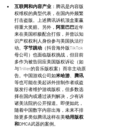
互联网和内容产业
：腾讯是内容版
权维权的典型代表，在国内外频繁
打击盗版。上述腾讯诉机顶盒案赢
得重大奖赔。另外，
阿里巴巴
近年
来在美国积极配合打假，并曾以知
识产权权利人身份参与美国执法行
动。
字节跳动
（抖音海外版TikTok
母公司）也面临版权挑战，但目前
多作为被告回应美国版权诉讼（如
与Triller的音乐版权案）而非主动原
告。中国游戏公司如
米哈游
、
腾讯
等也可能在美起诉外挂制作者或盗
版发行者维护游戏版权，但多数选
择在国内或通过谈判解决，少有诉
诸美法院的公开报道。即便如此，
随着中国数字内容出海，未来不排
除更多类似腾讯这样在美
动用版权
和DMCA
武器的案例。