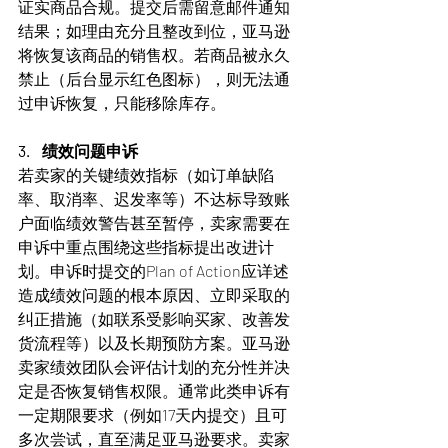
证实商品合规。提交后需留意邮件通知
结果；如理由充分且整改到位，亚马逊
将恢复该商品的销售权。若商品被永久
禁止（后台显示红色图标），则无法通
过申诉恢复，只能移除库存。
3.    绩效问题申诉
若卖家的关键绩效指标（如订单缺陷
率、取消率、迟发率等）不达标导致账
户面临绩效警告甚至暂停，卖家需要在
申诉中重点围绕这些指标提出改进计
划。申诉时提交的Plan of Action应详述
造成绩效问题的根本原因、立即采取的
纠正措施（如联系受影响买家、改善发
货流程等）以及长期预防方案。亚马逊
卖家绩效团队会评估计划的充分性并决
定是否恢复销售权限。通常此类申诉有
一定期限要求（例如17天内提交）且可
多次尝试，直至满足亚马逊要求。卖家