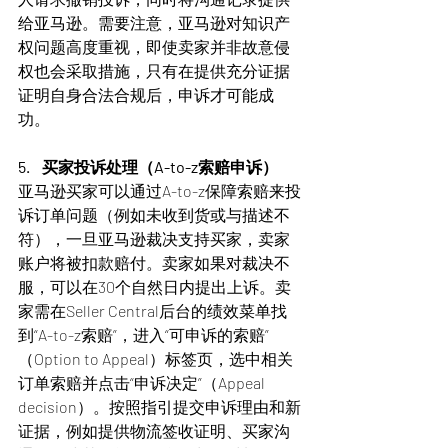
给亚马逊。需要注意，亚马逊对知识产
权问题高度重视，即使卖家并非故意侵
权也会采取措施，只有在提供充分证据
证明自身合法合规后，申诉才可能成
功。
5.    买家投诉处理（A-to-z索赔申诉）
亚马逊买家可以通过A-to-z保障索赔来投
诉订单问题（例如未收到货或与描述不
符），一旦亚马逊裁决支持买家，卖家
账户将被扣款赔付。卖家如果对裁决不
服，可以在30个自然日内提出上诉。卖
家需在Seller Central后台的绩效菜单找
到“A-to-z索赔”，进入“可申诉的索赔”
（Option to Appeal）标签页，选中相关
订单索赔并点击“申诉决定”（Appeal 
decision）。按照指引提交申诉理由和新
证据，例如提供物流签收证明、买家沟