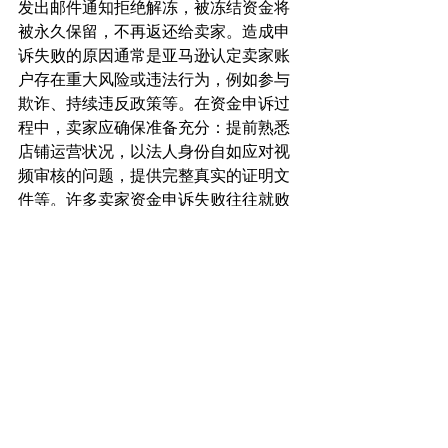
发出邮件通知拒绝解冻，被冻结资金将
被永久保留，不再返还给卖家。造成申
诉失败的原因通常是亚马逊认定卖家账
户存在重大风险或违法行为，例如参与
欺诈、持续违反政策等。在资金申诉过
程中，卖家应确保准备充分：提前熟悉
店铺运营状况，以法人身份自如应对视
频审核的问题，提供完整真实的证明文
件等。许多卖家资金申诉失败往往就败
在视频环节，原因是账户法人平时未直
接参与运营，对提问细节一知半解，从
而引起亚马逊怀疑。因此，提前准备和
合规经营是资金顺利退还的关键。总
之，亚马逊美国站对于冻结资金的处理
遵循严格的节点和规则：绝大多数守规
经营的卖家在履行完必要的等待和审核
流程后，可以取回账户余额；而对于触
犯平台红线的违规卖家，亚马逊保留不
予返还资金的权利，以保障消费者和平