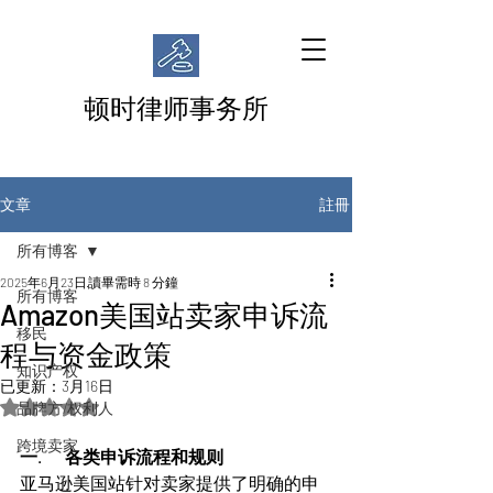
顿时律师事务所
註冊
文章
所有博客
2025年6月23日
讀畢需時 8 分鐘
所有博客
Amazon美国站卖家申诉流
移民
程与资金政策
知识产权
已更新：
3月16日
評等為 NaN（最高為 5 顆星）。
品牌方/权利人
跨境卖家
一.       各类申诉流程和规则
亚马逊美国站针对卖家提供了明确的申