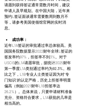
请愿到获得签证通常需数月时间，建议
申请人及早规划。在中国大陆，近年来
预约L签证面谈通常需要数周到数月不
等，请参考美国使领馆官网的实时消
息。
成功率：
近年L1A签证的审批通过率总体较高。美
国国务院数据显示2022财年全球L签证的
签发率约97%，拒签率不到3%。对于
USCIS的L1A请愿审批，据统计2025财年
第一季度L1A类别通过率约为
92.3%
。相
比之下，L1B专业人士类签证因为对“专
门知识”的认定严格，历史上拒签率明显
偏高（例如2021财年L1B拒签率达
26.2%）。总体来说，只要申请材料准备
充分、资格符合要求，L1A获批的几率是
相当高的。