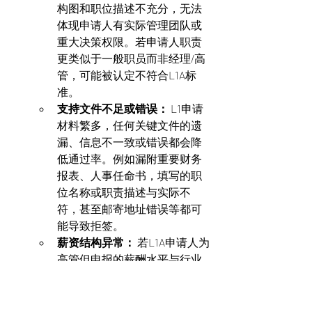
构图和职位描述不充分，无法
体现申请人有实际管理团队或
重大决策权限。若申请人职责
更类似于一般职员而非经理/高
管，可能被认定不符合L1A标
准。
支持文件不足或错误：
 L1申请
材料繁多，任何关键文件的遗
漏、信息不一致或错误都会降
低通过率。例如漏附重要财务
报表、人事任命书，填写的职
位名称或职责描述与实际不
符，甚至邮寄地址错误等都可
能导致拒签。
薪资结构异常：
 若L1A申请人为
高管但申报的薪酬水平与行业
标准偏离过大（过高或过
低），签证官可能质疑职位的
真实性。例如薪资远低于正常