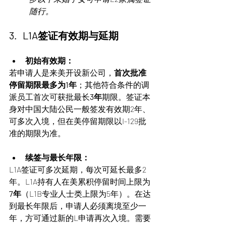
随行。
3.   L1A签证有效期与延期
初始有效期：
若申请人是来美开设新公司，
首次批准
停留期限最多为1年
；其他符合条件的调
派员工首次可获批最长
3年
期限。签证本
身对中国大陆公民一般签发有效期2年、
可多次入境，但在美停留期限以I-129批
准的期限为准。
续签与最长年限：
L1A签证可多次延期，每次可延长最多2
年。L1A持有人在美累积停留时间上限为
7年
（L1B专业人士类上限为5年）。在达
到最长年限后，申请人必须离境至少一
年，方可通过新的L申请再次入境。需要