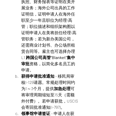
执照、财务报表等证明在美开
展业务；海外公司出具的工作
证明信，证明申请人在海外任
职至少一年且职位为经理/高
管；职位描述和组织架构图以
证明申请人在美将担任经理/高
管职务；若为新办美国公司，
还需商业计划书、办公场所租
赁合同等。雇主也可选择办理
L1 
跨国公司高管“Blanket”集中
审批
资格，以简化多名员工的
申请。
获得申请批准通知
 – 移民局审
核I-129请愿。常规处理时间约
为1～3个月，提供
加急处理
可
将审理周期缩短至15天（需额
外付费）。若申请获批，USCIS
会寄回批准通知(I-797)。
领事馆申请签证
 – 申请人在获