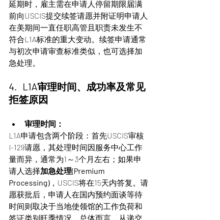
延期时，雇主需在申请人停留期限届满
前向USCIS提交续签请愿并附证明申请人
在美期间一直任职高管且职责未发生不
符合L1A标准的重大变动。续签申请通常
与初次申请审查标准类似，也可选择加
急处理。
4.   L1A审理时间、成功率及常见
拒签原因
审理时间：
L1A申请包含两个阶段：首先USCIS审核
I-129请愿，其处理时间因服务中心工作
量而异，通常为1～3个月左右；如果申
请人选择
加急处理(Premium 
Processing)
，USCIS将在15天内答复。请
愿获批后，申请人在国内预约面谈等待
时间则取决于当地使领馆的工作负荷和
签证类别旺季情况。总体而言，从递交