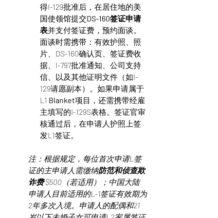
得I-129批准后，在居住地的美
国使领馆提交
DS-160签证申请
表
并支付签证费，预约面谈。
面谈时需携带：有效护照、照
片、DS-160确认页、签证费收
据、I-797批准通知、公司支持
信、以及其他证明文件（如I-
129请愿副本）。如果申请属于
L1 
Blanket
项目，还需携带经雇
主填写的I-129S表格。签证官审
核通过后，在申请人护照上签
发L1签证。
注：根据规定，每位首次申请L签
证的主申请人需缴纳
防范和侦查欺
诈费
 $500（若适用）；中国大陆
申请人目前适用的L-1签证有效期为
2年多次入境。申请人的配偶和21
岁以下未婚子女可申请L2家属签证