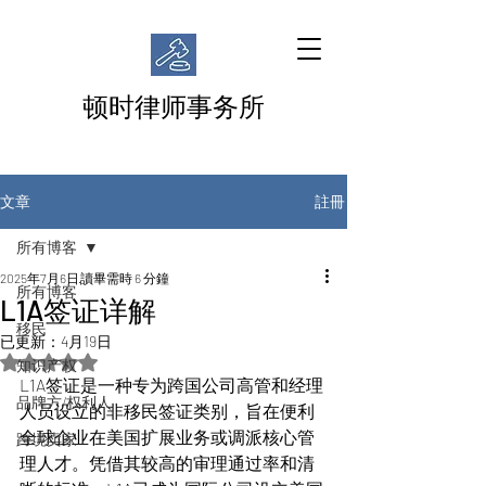
顿时律师事务所
註冊
文章
所有博客
2025年7月6日
讀畢需時 6 分鐘
所有博客
L1A签证详解
移民
已更新：
4月19日
評等為 NaN（最高為 5 顆星）。
知识产权
L1A签证是一种专为跨国公司高管和经理
品牌方/权利人
人员设立的非移民签证类别，旨在便利
全球企业在美国扩展业务或调派核心管
跨境卖家
理人才。凭借其较高的审理通过率和清