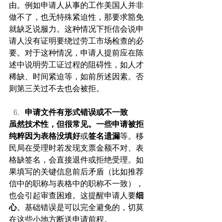
由。例如申请人从事的工作美国人并非
做不了，也无特殊紧迫性，那要求豁免
就缺乏说服力。这种情况下拒信会说申
请人没有证明要绕过劳工市场检查的必
要。对于这种情况，申请人提前应在陈
述中说明劳工证过程的阻碍性，如人才
稀缺、时间紧迫等，如前所述因素。否
则第三关过不去也会被拒。
申请文件有形式错误或不一致
虽然技术性，但很常见。一些申请被拒
纯粹因为表格没填好
或
签名遗漏
等。移
民局在受理时若发现支票金额不对、表
格缺签名，会直接退件或拒绝受理。如
果填写的关键信息前后矛盾（比如推荐
信中的职称与表格中的职称不一致），
也会引起审查困难。这提醒申请人要
细
心
。基础错误是可以完全避免的，切莫
在这些小地方断送申请前程。