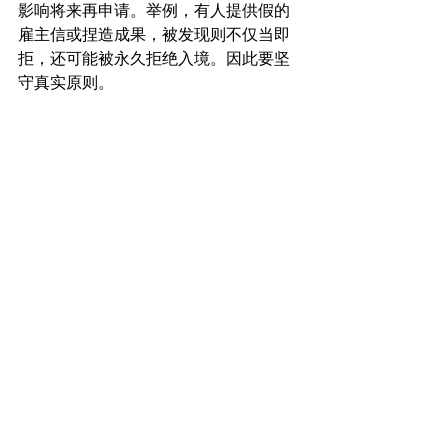
影响将来再申请。举例，有人提供假的
雇主信或捏造成果，被发现则不仅当即
拒，还可能被永久拒绝入境。因此要坚
守真实原则。
(郑重申明: 发布的信息仅供参考，不应视
为有关任何主题的法律依据或建议。版
权所有，转载需获得顿时律所许可。)
顿时律师事务所
面向全美，服务美国移民申请与身份风
险应对前线
顿时律师事务所专注于美国移民法与相
关身份解决方案，重点处理杰出人才移
民、国家利益豁免、跨国公司高管移
民、工作签证、亲属与婚姻移民、入籍
归化、移民豁免、移民保释、家暴绿
卡、人身保护令、联邦催办令及相关复