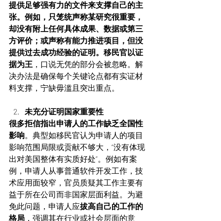
提供足够强有力的文件来支撑自己的主
张。例如，只笼统声称某研究很重要，
却没有附上任何具体成果、数据或第三
方评价；或声称有能力推进项目，但没
提供过去成功经验的证明。移民官以证
据为王
，口说无凭的部分会被忽略。解
决办法是确保每个关键论点都有实证材
料支撑，宁缺毋滥且突出重点。
未充分证明国家重要性
很多拒信指出申请人的工作缺乏全国性
影响
。典型如移民官认为申请人的项目
影响范围局限或贡献不够大，“没有体现
出对美国整体有实质好处”。例如有案
例，申请人从事普通软件开发工作，技
术应用面较窄，官员质疑其工作主要有
益于所在公司而非国家层面利益。为避
免此问题，申请人应
拔高自己的工作的
格局
，强调其在行业或社会层面的意