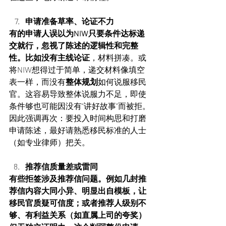
申请准备草率、论证不力
有的申请人误以为NIW只要条件达标递
交就行，忽视了陈述的逻辑性和完整
性。比如没有主线论证
，材料拼凑。或
将NIW想得过于简单，递交材料像填空
表一样，而没有
整体规划
如何说服移民
官。这容易导致整体说服力不足，即使
条件够也可能因没有“讲好故事”而被拒。
因此强调再次：要投入时间构思和打磨
申请陈述，最好请熟悉移民标准的人士
（如专业律师）把关。
推荐信质量差或雷同
有些拒签涉及推荐信问题。例如几封推
荐信内容大同小异、明显出自模板，让
移民官质疑可信度；或者推荐人级别不
够、有利益关系（如直属上司的夸奖）