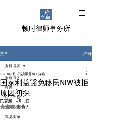
顿时律师事务所
註冊
文章
所有博客
2025年7月5日
讀畢需時 4 分鐘
所有博客
国家利益豁免移民NIW被拒
移民
原因初探
知识产权
已更新：
4月19日
評等為 NaN（最高為 5 顆星）。
品牌方/权利人
跨境卖家