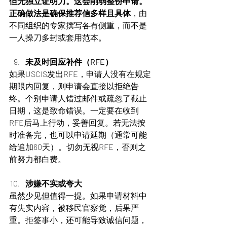
但无独立证明力。这会削弱整份申请。
正确做法是确保推荐信多样且具体
，由
不同组织的专家撰写各有侧重，而不是
一人操刀多封或套用范本。
未及时回应补件（RFE）
如果USCIS发出RFE，申请人没有在规定
期限内回复，则申请会直接以拒绝告
终。个别申请人错过邮件或疏忽了截止
日期，这是致命错误。一定要在收到
RFE后马上行动，妥善回复。若无法按
时准备完，也可以申请延期（通常可能
给追加60天）。切勿无视RFE，否则之
前努力都白费。
涉嫌不实或夸大
虽然少见但值得一提。如果申请材料中
有失实内容，被移民官察觉，后果严
重。拒签事小，还可能导致诚信问题，