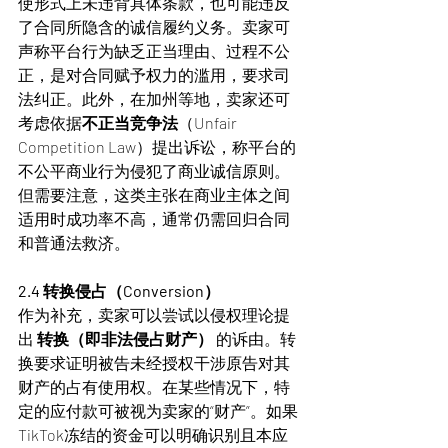
使形式上未违背具体条款，也可能违反
了合同所隐含的诚信履约义务。卖家可
声称平台行为缺乏正当理由、过程不公
正，是对合同赋予权力的滥用，要求司
法纠正。此外，在加州等地，卖家还可
考虑依据
不正当竞争法
（Unfair 
Competition Law）提出诉讼，称平台的
不公平商业行为侵犯了商业诚信原则。
但需要注意，这类主张在商业主体之间
适用时成功率不高，通常仍需回归合同
和普通法救济。
2.4 转换侵占（Conversion）
作为补充，卖家可以尝试以侵权理论提
出 
转换（即非法侵占财产）
 的诉由。转
换要求证明被告未经授权干涉原告对其
财产的占有使用权。在某些情况下，特
定的应付款可被视为卖家的“财产”。如果
TikTok冻结的资金可以明确识别且本应