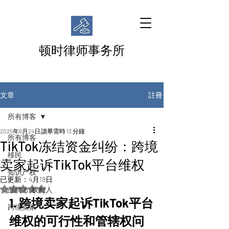
顿时律师事务所
註冊
文章
所有博客
2025年6月24日
讀畢需時 13 分鐘
所有博客
TikTok冻结资金纠纷：跨境
移民
卖家起诉TikTok平台维权
知识产权
已更新：
4月19日
評等為 NaN（最高為 5 顆星）。
品牌方/权利人
1. 跨境卖家起诉TikTok平台
跨境卖家
维权的可行性和管辖权问