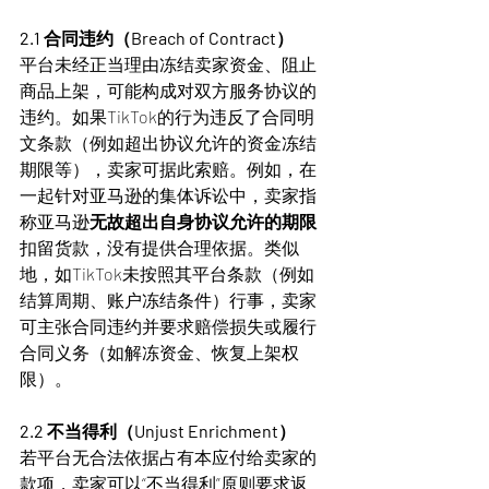
2.1 合同违约（Breach of Contract）
平台未经正当理由冻结卖家资金、阻止
商品上架，可能构成对双方服务协议的
违约。如果TikTok的行为违反了合同明
文条款（例如超出协议允许的资金冻结
期限等），卖家可据此索赔。例如，在
一起针对亚马逊的集体诉讼中，卖家指
称亚马逊
无故超出自身协议允许的期限
扣留货款，没有提供合理依据。类似
地，如TikTok未按照其平台条款（例如
结算周期、账户冻结条件）行事，卖家
可主张合同违约并要求赔偿损失或履行
合同义务（如解冻资金、恢复上架权
限）。
2.2 不当得利（Unjust Enrichment）
若平台无合法依据占有本应付给卖家的
款项，卖家可以“不当得利”原则要求返