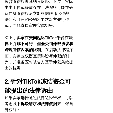
长臂管辖权将其纳入诉讼。不过，实际
中由于仲裁条款存在，法院很可能在确
认自身管辖权后立即根据联邦《仲裁
法》和《纽约公约》要求双方先行仲
裁，而非直接审理实体纠纷。
综上，
卖家在美国起诉TikTok平台在法
律上并非不可行，但会受到仲裁协议和
跨境管辖因素的限制
。在启动法律程序
前，卖家应权衡直接诉讼与仲裁的利
弊，并准备应对被告方基于仲裁条款提
出的抗辩。
2. 针对TikTok冻结资金可
能提出的法律诉由
如果卖家选择通过法律途径维权，可以
考虑以下
诉讼请求和法律依据
来主张自
身权利：