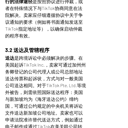
行的法律途径
是按照协议进行仲裁，或
者在特殊情况下与TikTok协商同意在法
院解决。卖家应仔细遵循协议中关于争
议通知的要求（例如将书面通知发送至
TikTok指定地址等），以确保启动仲裁
的程序有效。
3.2 送达及管辖程序
送达
是跨境诉讼中必须解决的步骤。在
美国起诉TikTok Inc.，卖家可通过加州州
务卿登记的公司代理人或公司总部地址
送达传票和起诉状，方式与对一般美国
公司送达相同。对于TikTok Pte. Ltd.等境
外被告，则需依照国际送达程序：美国
与新加坡均为《海牙送达公约》缔约
国，可通过公约规定的中央机关将诉讼
文件送达新加坡公司地址。卖家也可以
申请法院准许替代送达方式，例如通过
电子邮件或通过TikTok在美关联公司转