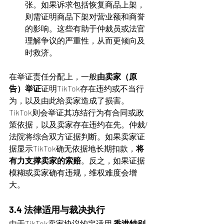
张。如果诉求包括恢复商品上架，
则需证明商品下架对营业额和商誉
的影响。这些有助于仲裁员或法官
理解争议的严重性，从而更倾向及
时救济。
在举证责任分配上，一般
由卖家（原
告）举证
证明TikTok存在违约或不当行
为，以及由此给卖家造成了损害。
TikTok则会举证其冻结行为有合同或政
策依据，以及卖家存在违约在先。仲裁/
法院将综合双方证据判断。如果卖家证
据显示TikTok确无依据地长期扣款，
将
有力支撑卖家的索赔
。反之，如果证据
模糊或卖家确有违规，维权难度会增
大。
3.4 法律适用与裁决执行
由于TikTok卖家协议约定适用 
香港特别