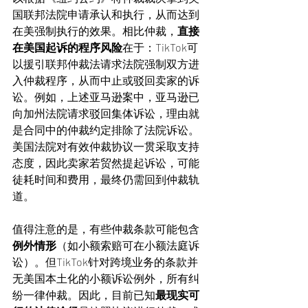
国联邦法院申请承认和执行，从而达到
在美强制执行的效果。相比仲裁，
直接
在美国起诉的程序风险
在于：TikTok可
以援引联邦仲裁法请求法院强制双方进
入仲裁程序，从而中止或驳回卖家的诉
讼。例如，上述亚马逊案中，亚马逊已
向加州法院请求驳回集体诉讼，理由就
是合同中的仲裁约定排除了法院诉讼。
美国法院对有效仲裁协议一贯采取支持
态度，因此卖家若贸然提起诉讼，可能
徒耗时间和费用，最终仍需回到仲裁轨
道。
值得注意的是，有些仲裁条款可能包含
例外情形
（如小额索赔可在小额法庭诉
讼）。但TikTok针对跨境业务的条款并
无美国本土化的小额诉讼例外，所有纠
纷一律仲裁。因此，目前已知
最现实可