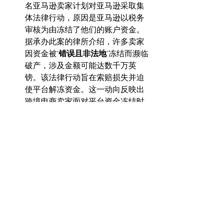
名亚马逊卖家计划对亚马逊采取集
体法律行动，原因是亚马逊以税务
审核为由冻结了他们的账户资金。
据承办此案的律所介绍，许多卖家
因资金被“
错误且非法地
”冻结而濒临
破产，涉及金额可能达数千万英
镑。该法律行动旨在索赔损失并迫
使平台解冻资金。这一动向反映出
跨境电商卖家面对平台资金冻结时
抱团通过法律途径维权
的趋势。虽
然此案发生在英国，法律环境与美
国不同，但核心议题同样是质疑平
台冻结措施的合法性和合理性。
仲裁成功解冻资金案例：
 在很多平
台纠纷中，
仲裁
已被证明是卖家维
权的有效途径之一。一些专业电商
律师分享的案例显示，当卖家穷尽
内部申诉无果后，提交仲裁可以迫
使平台正面回应纠纷并进入证据交