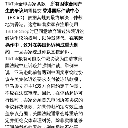
TikTok全球卖家条款，
所有因该合同产
生的争议
均需提交 
香港国际仲裁中心
（HKIAC）
 依据其规则最终解决，仲裁
地为香港。这意味着卖家在注册使用
TikTok Shop时已同意放弃通过法院诉讼
解决争议的权利，以仲裁替代。
在实际
操作中，这对在美国起诉构成重大制
约
：一旦卖家绕过仲裁直接起诉，
TikTok极有可能以仲裁协议为由请求美
国法院中止诉讼并强制仲裁。举例来
说，亚马逊此前曾遇到中国卖家绕过协
议在美集体诉讼要求支付被冻结款项，
亚马逊立即主张双方合同约定了仲裁，
不应在法院审理。因此，在评估起诉可
行性时，卖家必须首先审阅所签协议的
争议解决条款。如果仲裁约定有效且涵
盖争议范围，美国法院通常会尊重该约
定并拒绝实体审理纠纷。除非卖家能够
证明仲裁条款无效（例如极端不公平、