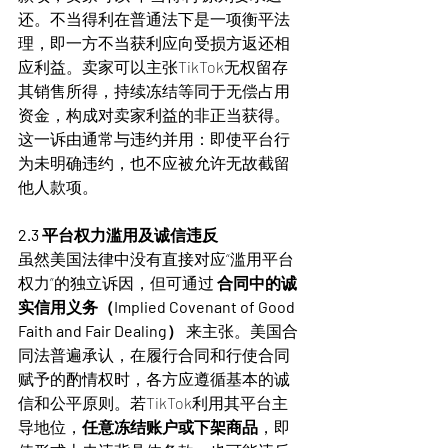
还。不当得利在普通法下是一项衡平法
理，即一方不当获利应向受损方返还相
应利益。卖家可以主张TikTok无权留存
其销售所得，持续冻结等同于无偿占用
资金，构成对卖家利益的非正当获得。
这一诉由通常与违约并用：即使平台行
为未明确违约，也不应被允许无故截留
他人款项。
2.3 平台权力滥用及诚信违反
虽然美国法律中没有直接对应“滥用平台
权力”的独立诉因，但可通过 
合同中的诚
实信用义务（Implied Covenant of Good 
Faith and Fair Dealing）
 来主张。美国合
同法普遍承认，在履行合同和行使合同
赋予的酌情权时，各方应遵循基本的诚
信和公平原则。若TikTok利用其平台主
导地位，
任意冻结账户或下架商品
，即