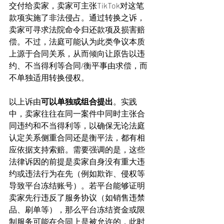
交付给卖家，卖家可主张TikTok对这笔
款项实施了非法侵占。通过转换之诉，
卖家可寻求法院命令归还款项及损害赔
偿。不过，法庭可能认为此类争议本质
上源于合同关系，从而倾向让原告以违
约、不当得利等合同/衡平事由求偿，而
不单独适用转换侵权。
以上诉由
可以单独或组合提出
。实践
中，卖家往往在同一案件中同时主张合
同违约和不当得利等，以确保无论法庭
认定关系侧重合同还是衡平法，都有相
应依据支持索赔。需要强调的是，这些
法律诉因的前提是卖家自身没有重大违
约或违法行为在先（例如欺诈、侵权等
导致平台冻结账号）。若平台能够证明
卖家先行违反了服务协议（如销售违禁
品、刷单等），那么平台冻结资金或限
制服务可能在合同上是被允许的，此时