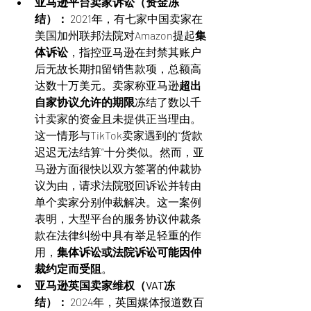
亚马逊平台卖家诉讼（资金冻
结）：
 2021年，有七家中国卖家在
美国加州联邦法院对Amazon提起
集
体诉讼
，指控亚马逊在封禁其账户
后无故长期扣留销售款项，总额高
达数十万美元。卖家称亚马逊
超出
自家协议允许的期限
冻结了数以千
计卖家的资金且未提供正当理由。
这一情形与TikTok卖家遇到的“货款
迟迟无法结算”十分类似。然而，亚
马逊方面很快以双方签署的仲裁协
议为由，请求法院驳回诉讼并转由
单个卖家分别仲裁解决。这一案例
表明，大型平台的服务协议仲裁条
款在法律纠纷中具有举足轻重的作
用，
集体诉讼或法院诉讼可能因仲
裁约定而受阻
。
亚马逊英国卖家维权（VAT冻
结）：
 2024年，英国媒体报道数百