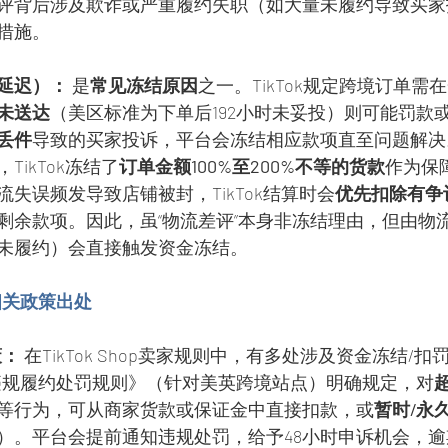
评背后涉及欺诈或严重履约失职（如大量未履约导致买家
措施。
延迟）：
 是
常见冻结原因
之一。TikTok规定跨境订单需
未送达
（美区标准为下单后192小时未妥投）则可能罚款
丢件
导致的买家投诉，平台会冻结相应款项直至问题解决
ikTok冻结了
订单金额100%至200%不等的货款
作为保
失误频发导致店铺被封，TikTok结算时会
优先扣除有争
剩余款项。因此，虽“物流差评”本身非冻结理由，但由物
未履约）会直接触发资金冻结。
金相关政策出处
策：
 在TikTok Shop卖家规则中，有多处涉及资金冻结/
op跨境违规履约处罚规则》（针对美英跨境站点）明确规定，对
等行为，可从商家货款或保证金中直接扣款，或
暂时/永
）。平台会提前通知违规处罚，给予48小时申诉机会，