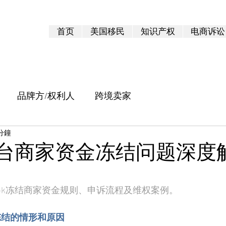
首页
美国移民
知识产权
电商诉讼
品牌方/权利人
跨境卖家
 分鐘
ok平台商家资金冻结问题深度
 5 顆星）。
Tok冻结商家资金规则、申诉流程及维权案例。
冻结的情形和原因