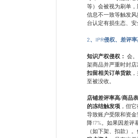
等）会被视为刷单，
信息不一致等触发风
台认定有损生态、安
2、IPR侵权、差
知识产权侵权：
 会
架商品并严重时封店
扣留相关订单货款
，
至被没收。
店铺差评率高/商品
的冻结触发项
，但它
导致账户受限和资金
降17%。如果因差
（如下架、扣款）。