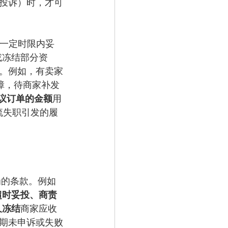
投诉）时，才可
在一定时限内妥
或冻结部分资
。例如，有卖家
障，待商家补发
议订单的金额
用
流失职引发的履
扣罚的条款。例如
超时妥投、商责
久冻结
商家应收
逾期未申诉或失败