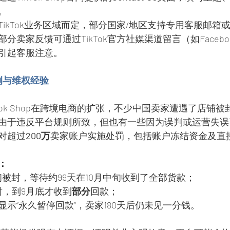
。
TikTok业务区域而定，部分国家/地区支持专用客服邮箱
部分卖家反馈可通过TikTok官方社媒渠道留言（如Faceb
引起客服注意。
例与维权经验
ikTok Shop在跨境电商的扩张，不少中国卖家遭遇了店铺
由于违反平台规则所致，但也有一些因为误判或运营失误引发
对超过
200万
卖家账户实施处罚，包括账户冻结资金及直
：
初被封，等待约99天在10月中旬收到了全部货款；
封，到9月底才收到
部分
回款；
示“永久暂停回款”，卖家180天后仍未见一分钱。