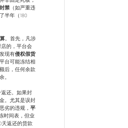
封禁
（如严重违
半年（180
算
。首先，凡涉
封店的，平台会
发现有
侵权假货
平台可能冻结相
额后，任何余款
余。
分返还。如果封
金。尤其是误封
恶劣的违规，
平
解冻时间表，但业
0天返还的货款