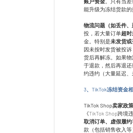
账户资金
。只有当差
能升级为冻结货款的
物流问题（如丢件、
投，若大量订单
超时
金。特别是
未发货或
因未按时发货被投诉，T
货后再解冻。如果物流
于退款，然后再退还
约违约（大量延迟、
3、TikTok冻结资
TikTok Shop卖家政
《TikTok Sh
取消订单、虚假履约
款（包括销售收入等