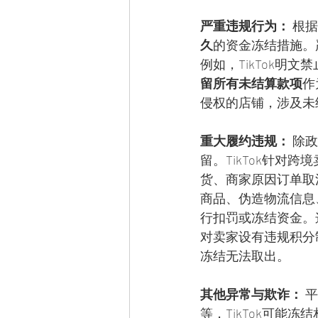
严重违规行为：
 根
久
的资金冻结措施。
例如，TikTok
留所有未结算款项
作
侵权的店铺，涉及未
重大履约违规：
 除
留。TikTok针对
货、商家原因订单取
商品、伪造物流信息
行扣罚或冻结资金。
对卖家设有违规积分
冻结无法取出。
其他异常与欺诈：
 
等，TikTok可