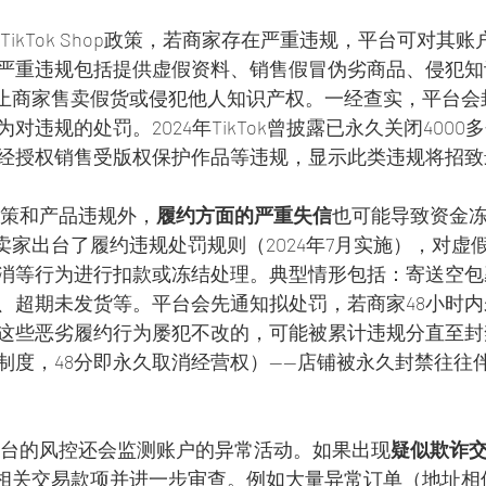
据TikTok Shop政策，若商家存在严重违规，平台可对其账
严重违规包括提供虚假资料、销售假冒伪劣商品、侵犯知
明文禁止商家售卖假货或侵犯他人知识产权。一经查实，平台
为对违规的处罚。2024年TikTok曾披露已永久关闭400
经授权销售受版权保护作品等违规，显示此类违规将招致
政策和产品违规外，
履约方面的严重失信
也可能导致资金
跨境卖家出台了履约违规处罚规则（2024年7月实施），对
消等行为进行扣款或冻结处理。典型情形包括：寄送空包
、超期未发货等。平台会先通知拟处罚，若商家48小时
这些恶劣履约行为屡犯不改的，可能被累计违规分直至封禁店
制度，48分即永久取消经营权）——店铺被永久封禁往往
平台的风控还会监测账户的异常活动。如果出现
疑似欺诈
能冻结相关交易款项并进一步审查。例如大量异常订单（地址