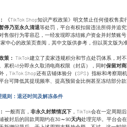
：
 《TikTok Shop知识产权政策》明文禁止任何侵权售
暂停乃至永久清退
等处罚，平台有权扣留违法所得并追究
对售假行为零容忍，一经发现即冻结账户资金并封禁账号
Shop卖家中心的政策页查阅，其中文版供参考，但以英文版为
政策：
 TikTok建立了卖家违规积分和节点处罚体系，对
。累积48分即永久取消电商权限（封店），同时
保留对商
外，TikTok Shop还有店铺体验分（SPS）指标和考察
平台可降低其提现频率、提高预留金比例甚至冻结部分款
理规则：退还时间及解冻条件
：
 一般而言，
非永久封禁情况下
，TikTok会在一定周
铺被封后的回款周期约在
30～90天内
处理完毕。平台会在
无新增问题后，于上述周期末释放余额。不过，这一时间