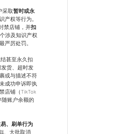
户采取
暂时或永
识产权等行为。
会封禁店铺，并
扣
0多个涉及知识产权
最严厉处罚。
冻结甚至永久扣
虚假发货、超时发
裹或与描述不符
内未成功申诉即执
铺（TikTok
伴随账户余额的
交易、刷单行为
相似、大批取消