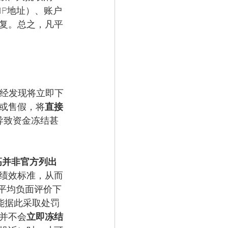
P地址）、账户
复。总之，凡平
一经发现将立即下
或售假，将
直接
导致资金冻结甚
高并非官方列出
绩效标准，从而
场平均负面评价下
能据此采取处罚
并不会
立即冻结