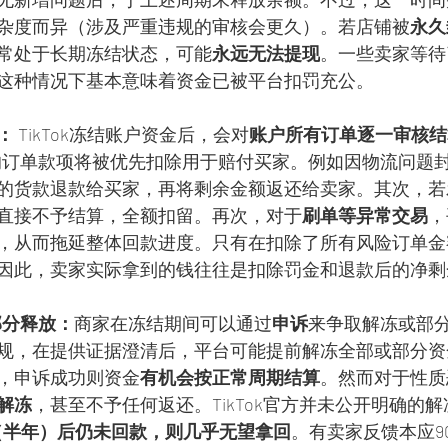
杂度而异（涉及严重违规的审核会更久）。若店铺被
永久
常处于长期冻结状态，可能
永远无法提现
。一些卖家等待了
这种情况下基本意味着资金已被平台扣罚充公。
：
 TikTok冻结账户资金后，会对
账户所有订单逐一审核结
的订单款项将被优先扣除用于赔付买家。例如因物流问题
的货款退款给买家，再将剩余金额返还给卖家。其次，若
直接不予结算，全额扣留。再次，对于
刷单等异常交易
，
，从而拖延整体回款进度。只有在扣除了所有风险订单金
因此，卖家实际拿到的钱往往是扣除罚金和退款后的净剩
部分释放：
商家在冻结期间可以通过
申诉
来争取解冻或部
规，在提供证据澄清后，平台可能提前解冻全部或部分资
，申诉成功则资金
有机会按正常周期结算
。然而对于性质
解冻
，甚至不予任何返还。TikTok官方并未公开明确的
天（半年）后仍未回款，则几乎无望拿回
。有卖家反馈本应9