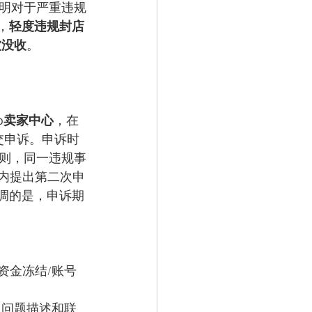
明对于严重违规
，
轻度违规封店
被没收
。
hop卖家中心
，在
钮提交申诉。申诉时
则，同一违规事
天内提出第二次申
强调的是，申诉期
资金冻结/账号
、问题描述和联