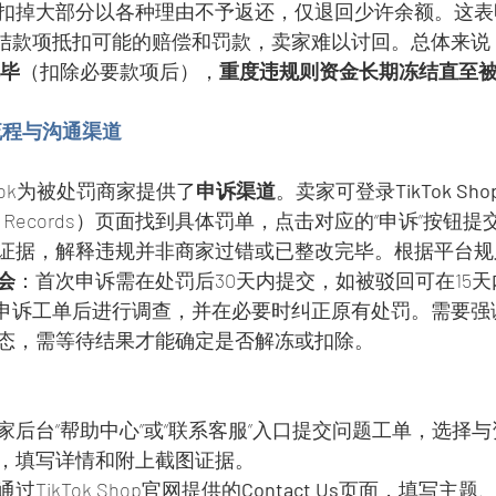
扣掉大部分以各种理由不予返还，仅退回少许余额。这表
用冻结款项抵扣可能的赔偿和罚款，卖家难以讨回。总体来说
完毕
（扣除必要款项后），
重度违规则资金长期冻结直至
诉流程与沟通渠道
ikTok为被处罚商家提供了
申诉渠道
。卖家可登录
TikTok S
tion Records）页面找到具体罚单，点击对应的“申诉”按
证据，解释违规并非商家过错或已整改完毕。根据平台规
会
：首次申诉需在处罚后30天内提交，如被驳回可在15
在收到申诉工单后进行调查，并在必要时纠正原有处罚。需要
态，需等待结果才能确定是否解冻或扣除。
家后台“帮助中心”或“联系客服”入口提交问题工单，选择与
，填写详情和附上截图证据。
通过TikTok Shop官网提供的
Contact Us
页面，填写主题