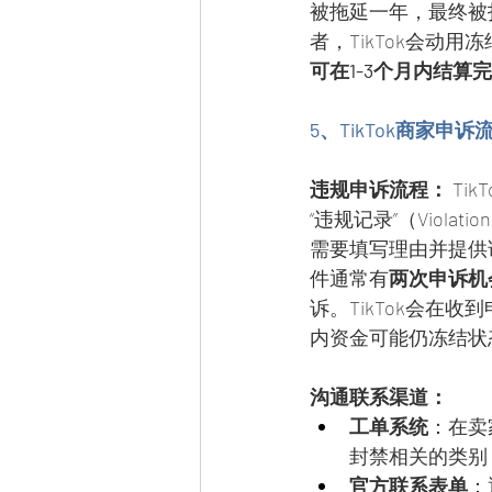
被拖延一年，最终被
者，TikTok会动
可在1-3个月内结算
5、TikTok商家申
违规申诉流程：
 T
“违规记录”（Viola
需要填写理由并提供
件通常有
两次申诉机
诉。TikTok会
内资金可能仍冻结状
沟通联系渠道：
工单系统
：在卖
封禁相关的类别
官方联系表单
：