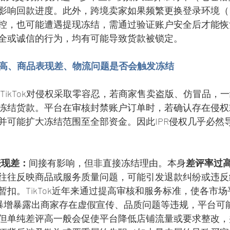
影响回款进度。此外，跨境卖家如果频繁更换登录环境（I
控，也可能遭遇提现冻结，需通过验证账户安全后才能恢
全或诚信的行为，均有可能导致货款被锁定。
评率高、商品表现差、物流问题是否会触发冻结
。TikTok对侵权采取零容忍，若商家售卖盗版、仿冒品，
冻结货款。平台在审核封禁账户订单时，若确认存在侵权
并可能扩大冻结范围至全部资金。因此IPR侵权几乎必然
表现差：
间接有影响，但非直接冻结理由。本身
差评率过
往往反映商品或服务质量问题，可能引发退款纠纷或违反
暂扣。TikTok近年来通过提高审核和服务标准，使各市
评暴增暴露出商家存在虚假宣传、品质问题等违规，平台可
但单纯差评高一般会促使平台降低店铺流量或要求整改，