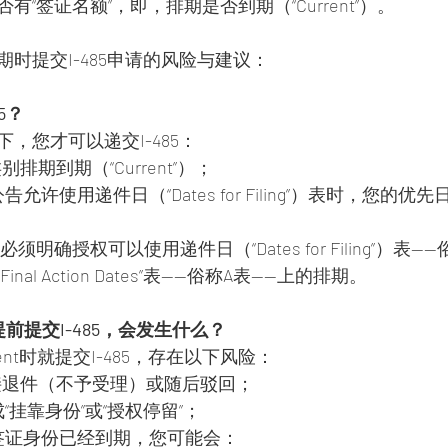
“签证名额”，即，排期是否到期（“Current”）。
时提交I-485申请的风险与建议：
5？
，您才可以递交I-485：
排期到期（“Current”）；
允许使用递件日（“Dates for Filing”）表时，您的
告必须明确授权可以使用递件日（“Dates for Filing”）表
al Action Dates”表——俗称A表——上的排期。
前提交I-485，会发生什么？
ent时就提交I-485，存在以下风险：
能直接退件（不予受理）或随后驳回；
“挂靠身份”或“授权停留”；
签证身份已经到期，您可能会：