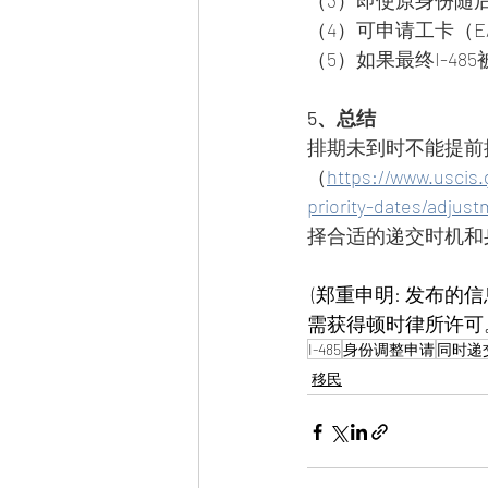
（3）即使原身份随后失
（4）可申请工卡（E
（5）如果最终I-4
5、总结
排期未到时不能提前提
（
https://www.uscis.
priority-dates/adjust
择合适的递交时机和
 (郑重申明: 发布的信息仅供参考，不应视为有关任何主题的法律依据或建议。版权所有，转载
需获得顿时律所许可
I-485
身份调整申请
同时递交I
移民