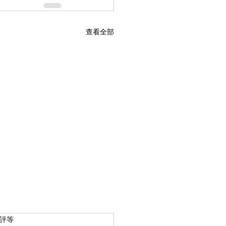
查看全部
 5 顆星）。
評等