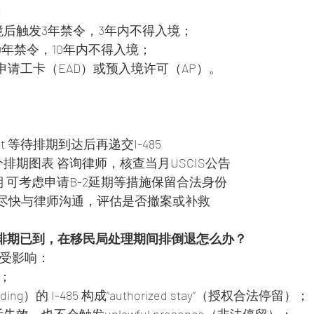
；
 离境后触发3年禁令，3年内不得入境；
发10年禁令，10年内不得入境；
85申请工卡（EAD）或预入境许可（AP）。
nt 等待排期到达后再递交I-485
排期图表 咨询律师，核查当月USCIS公告
 可考虑申请B-2延期等措施保留合法身份
85 尽快与律师沟通，评估是否撤案或补救
5时排期已到，在移民局处理期间排倒退怎么办？
不受影响：
理；
g）的 I-485 构成“authorized stay”（授权合法停留）；