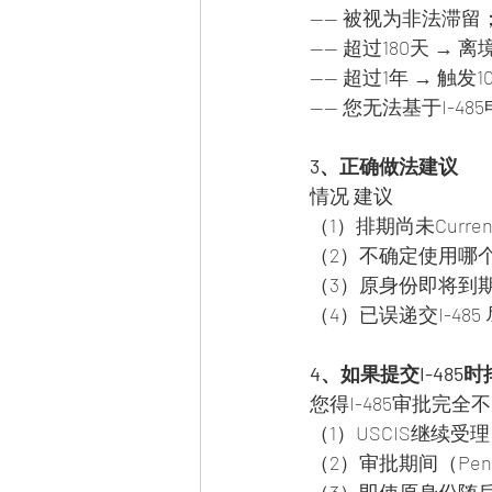
—— 被视为非法滞留
—— 超过180天 →
—— 超过1年 → 触
—— 您无法基于I-4
3、正确做法建议
情况 建议
（1）排期尚未Curre
（2）不确定使用哪个
（3）原身份即将到期
（4）已误递交I-4
4、如果提交I-48
您得I-485审批完全
（1）USCIS继续受
（2）审批期间（Pendin