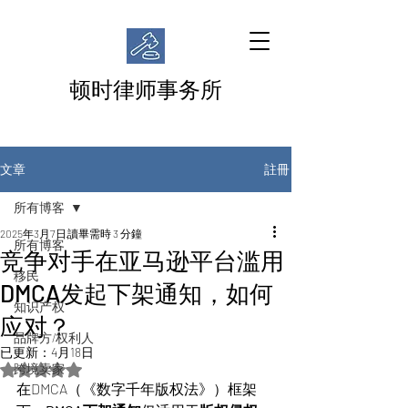
顿时律师事务所
註冊
文章
所有博客
2025年3月7日
讀畢需時 3 分鐘
所有博客
竞争对手在亚马逊平台滥用
移民
DMCA发起下架通知，如何
知识产权
应对？
品牌方/权利人
已更新：
4月18日
跨境卖家
評等為 NaN（最高為 5 顆星）。
在DMCA（《数字千年版权法》）框架