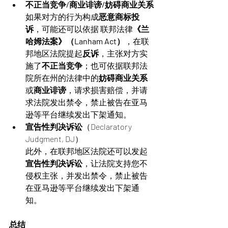
不正当竞争/商业诽谤/妨碍商业关系
如果对方的行为构成
恶意商标投
诉
，可能还可以依据 联邦法律
《兰
哈姆法案》（Lanham Act）
，在联
邦地区法院提起
反诉
，主张对方实
施了
不正当竞争
；也可依据联邦法
院所在州的法律中的
妨碍商业关系
或
商业诽谤
，请求损害赔偿，并请
求法院发出禁令，禁止被告在亚马
逊等平台继续发出下架通知。
宣告性判决诉讼
（Declaratory 
Judgment, DJ）
此外，在联邦地区法院还可以发起
宣告性判决诉讼
，让法院支持您不
侵权主张，并发出禁令，禁止被告
在亚马逊等平台继续发出下架通
知。 
总结