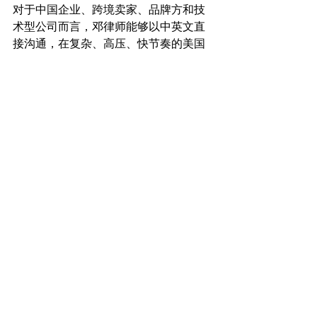
对于中国企业、跨境卖家、品牌方和技
术型公司而言，邓律师能够以中英文直
接沟通，在复杂、高压、快节奏的美国
知识产权争议中，帮助客户更高效地识
别风险、制定策略并推动执行。
顿时律师事务所
立足华盛顿D.C.，服务跨境知识产权争议
前线
顿时律师事务所专注于美国知识产权与
跨境争议解决，重点处理专利、商标、
版权、ITC 337调查、跨境电商侵权诉
讼、反假冒伪劣及相关争议事务。律所
位于美国首都华盛顿 D.C.，毗邻美国国
会、 D.C. 联邦地区法院以及美国专利商
标局，这一地理位置优势使律所能够更
加高效地对接联邦司法及行政资源。
商标侵权
版权侵权
Declaratory Judgment
DMCA