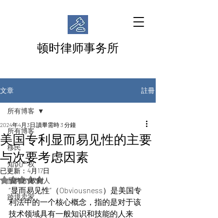
顿时律师事务所
註冊
文章
所有博客
2024年4月3日
讀畢需時 3 分鐘
所有博客
美国专利显而易见性的主要
移民
与次要考虑因素
知识产权
已更新：
4月17日
評等為 NaN（最高為 5 顆星）。
品牌方/权利人
“显而易见性”（Obviousness）是美国专
跨境卖家
利法中的一个核心概念，指的是对于该
技术领域具有一般知识和技能的人来