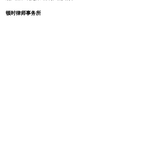
顿时律师事务所
立足华盛顿D.C.，服务跨境知识产权争议
前线
顿时律师事务所专注于美国知识产权与
跨境争议解决，重点处理专利、商标、
版权、ITC 337调查、跨境电商侵权诉
讼、反假冒伪劣及相关争议事务。律所
位于美国首都华盛顿 D.C.，毗邻美国国
会、 D.C. 联邦地区法院以及美国专利商
标局，这一地理位置优势使律所能够更
加高效地对接联邦司法及行政资源。
专利有效性挑战
显而易见性
专利侵权抗辩
专利显而易见性
专利审查标准
35 USC 103
美国专利法
主要考虑因素
次要考虑因素
Graham主要与次要考虑因素
专利非显而易见性
专利申请风险
专利无效理由
Graham因素
PTAB无效程序
KSR标准
现有技术组合