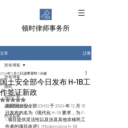
顿时律师事务所
註冊
文章
所有博客
2024年12月18日
讀畢需時 3 分鐘
所有博客
国土安全部今日发布 H-1B工
移民
作签证新政
知识产权
評等為 NaN（最高為 5 顆星）。
美国国土安全部 (DHS) 于 2024 年 12 月 18 
品牌方/权利人
日发布的名为《现代化 H-1B 要求，为 F-
跨境卖家
1 项目提供灵活性以及涉及其他非移民工
作者的项目改进》(Modernizing H-1B 