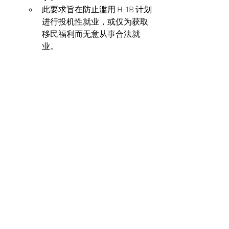
此要求旨在防止滥用 H-1B 计划
进行投机性就业，或仅为获取
移民福利而无意从事合法就
业。
合规性与现场检查
：
DHS 可能会进行现场检查，以
确保 H-1B 计划的合规性，特别
是针对涉及受益人所有者的案
件，以核实雇主-雇员关系的真
实性以及非投机性就业的存
在。
这些政策旨在通过确保包括Beneficiary-
Owners在内的所有申请均符合专业职业
的既定标准，并保持真实的雇主-雇员关
系，从而提升 H-1B 申请的合规。