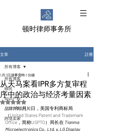
顿时律师事务所
註冊
文章
所有博客
5月3日
讀畢需時 8 分鐘
所有博客
从天马案看IPR多方复审程
移民
序中的政治与经济考量因素
知识产权
評等為 NaN（最高為 5 顆星）。
2026年3月18日，美国专利商标局
品牌方/权利人
（United States Patent and Trademark 
跨境卖家
Office，简称USPTO）局长在 
Tianma 
Microelectronics Co., Ltd. v. LG Display 