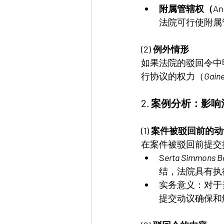
附属管辖权（Ancill
法院可行使附属
(2) 例外情形
如果法院的驳回令中
行协议的权力（
Gaine
2. 案例分析：影
(1) 案件被驳回前的
在案件被驳回前提交
S
erta Simmons Be
结，法院具有执
实务意义：对于
提交动议确保和