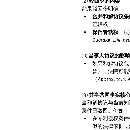
(2) 驳回令的内容
如果驳回令明确：
合并和解协议条
管辖权。
保留管辖权
：法
Guardian Life Ins
(3) 当事人协议的影
如果和解协议包
款），法院可能
（
Apotex Inc. v. 
(4) 共享共同事实核
当和解协议与当前知
案件已驳回。例如：
在专利侵权案件
似的法律依据，