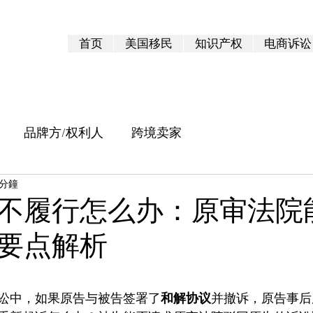
首页
美国移民
知识产权
电商诉讼
品牌方/权利人
跨境卖家
 分鐘
不履行怎么办：原审法院
要点解析
 5 顆星）。
讼中，如果原告与被告签署了
和解协议
并撤诉，原告事后