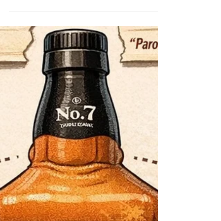
P’ships 一案为切入点，深入解析美国电商场景下的
图片版权诉讼如何认定摄影作品原创性、实际复
制、实质性相似及不可弥补损害，并重点讨论法院
为何维持初步禁令却缩限资产冻结。文章同时总结
该案对权利人取证、平台数据准备、版权登记，以
及被告限缩冻结范围、证明非侵权收入来源的实务
启示。